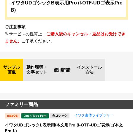
イワタUDゴシックB表示用Pro (I-OTF-UDゴ表示Pro
B)
ご注意事項
※サービスの性質上、
ご購入後のキャンセル・返品はお受けでき
ません。
ご了承ください。
サンプル
動作環境・
インストール
使用許諾
画像
文字セット
方法
ファミリー商品
イワタ書体ライブラリー
macOS
Open Type Font
角ゴシック
イワタUDゴシックL表示用/本文用Pro (I-OTF-UDゴ表示/ゴ本文
Pro L)