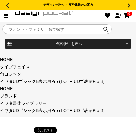
デザインポケット 夏季休業のご案内
0
検索条件
を表示
目的別フォントガイド
ブランド
HOME
タイプフェイス
特集
角ゴシック
イワタUDゴシックB表示用Pro (I-OTF-UDゴ表示Pro B)
商品名
おすすめ
HOME
ブランド
年間ライセンス商品
イワタ書体ライブラリー
フォント形式
イワタUDゴシックB表示用Pro (I-OTF-UDゴ表示Pro B)
キャンペーン一覧
タイプフェイス