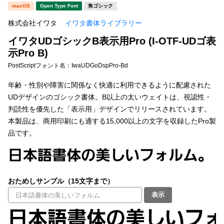
新着一覧
macOS
Open Type Font
角ゴシック
明朝体
角ゴシック
株式会社イワタ
イワタ書体ライブラリー
丸ゴシック
楷書体
イワタUDゴシックB表示用Pro (I-OTF-UDゴ表
カート
0
宋朝体
清朝体
示Pro B)
PostScriptフォント名：
IwaUDGoDspPro-Bd
教科書体
行書体
マイページ
年齢・性別や障害に関係なく快適に利用できるように配慮された
草書体
勘亭流
UDデザインのゴシック書体。B以上の太いウェイトは、視認性・
お気に入り
判読性を優先した「表示用」デザインでリリースされています。
江戸文字
デザイン毛筆
本製品は、商用印刷にも適する15,000以上の文字を収録したPro製
品です。
すべてを表示
ご利用ガイド
太さ・ウェイト
よくあるご質問
おためしサンプル（15文字まで）
お問い合わせ
表示
セット or 単体