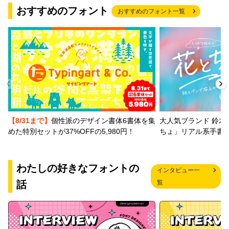
おすすめのフォント
おすすめのフォント一覧
【8/31まで】
個性派のデザイン書体6書体を集
大人気ブランド 鈴木
めた特別セットが37%OFFの5,980円！
ちょ」リアル系手書
わたしの好きなフォントの
インタビュー一
話
覧