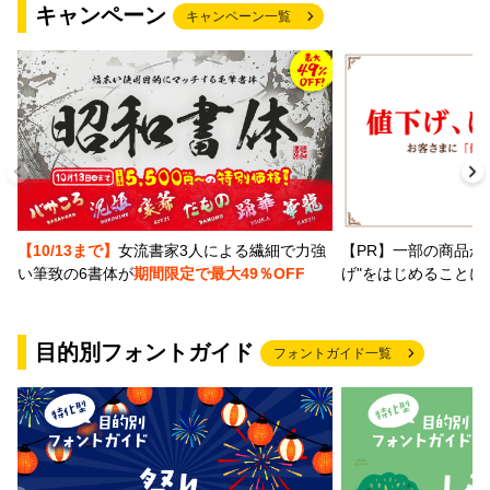
キャンペーン
キャンペーン一覧
【PR】一部の商品か
【10/13まで】
女流書家3人による繊細で力強
げ"をはじめることに
い筆致の6書体が
期間限定で最大49％OFF
目的別フォントガイド
フォントガイド一覧