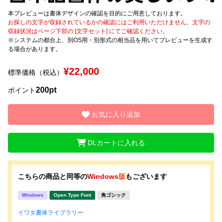
本プレビューは書体デザインの確認を目的にご用意しております。
文字種類
お探しの文字が収録されているかの確認にはご利用いただけません。文字の
収録状況はページ下部の [文字セット] にてご確認ください。
※システムの都合上、別OS用・別形式の相当品を用いてプレビューを生成す
る場合があります。
価格帯
¥22,000
標準価格（税込）
〜
200pt
ポイント
リセット
検索
お気に入り追加
DLカートに入れる
こちらの商品と同等の
Windows
版
もございます
Windows
Open Type Font
角ゴシック
イワタ書体ライブラリー