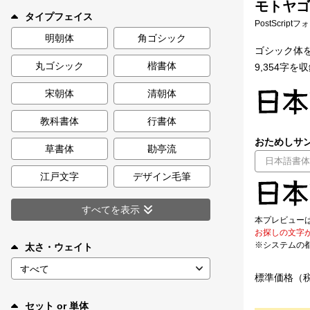
モトヤゴチ
新着一覧
タイプフェイス
PostScript
明朝体
角ゴシック
ゴシック体
丸ゴシック
楷書体
9,354字を
カート
0
宋朝体
清朝体
マイページ
教科書体
行書体
おためしサン
お気に入り
草書体
勘亭流
江戸文字
デザイン毛筆
ご利用ガイド
すべてを表示
本プレビュー
よくあるご質問
お探しの文字
※システムの
太さ・ウェイト
お問い合わせ
標準価格（
セット or 単体