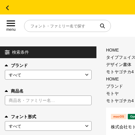
menu
HOME
目的別フォントガイド
検索条件
タイプフェイ
デザイン書体
ブランド
特集
モトヤゴチカ4 S
HOME
おすすめ
ブランド
商品名
モトヤ
モトヤゴチカ4 S
年間ライセンス商品
フォント形式
macOS
Op
キャンペーン一覧
株式会社モ