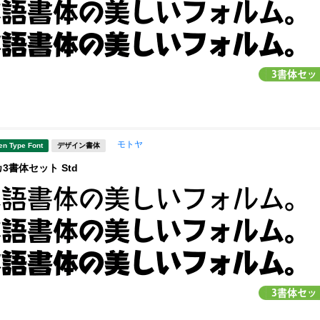
モトヤ
en Type Font
デザイン書体
3書体セット Std