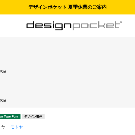
デザインポケット 夏季休業のご案内
ス
td
td
en Type Font
デザイン書体
トヤ
モトヤ