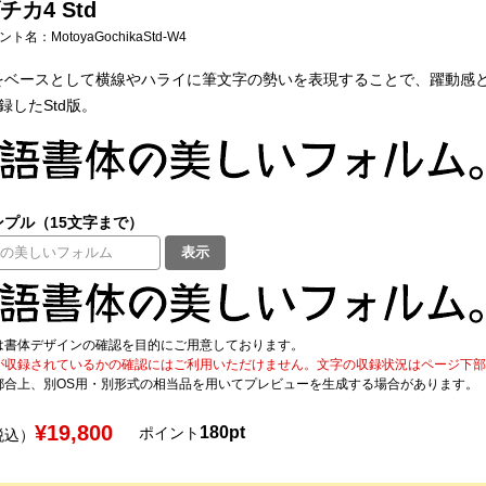
カ4 Std
フォント名：
MotoyaGochikaStd-W4
をベースとして横線やハライに筆文字の勢いを表現することで、躍動感
収録したStd版。
プル（15文字まで）
表示
は書体デザインの確認を目的にご用意しております。
が収録されているかの確認にはご利用いただけません。文字の収録状況はページ下部の 
都合上、別OS用・別形式の相当品を用いてプレビューを生成する場合があります。
¥19,800
180pt
ポイント
税込）