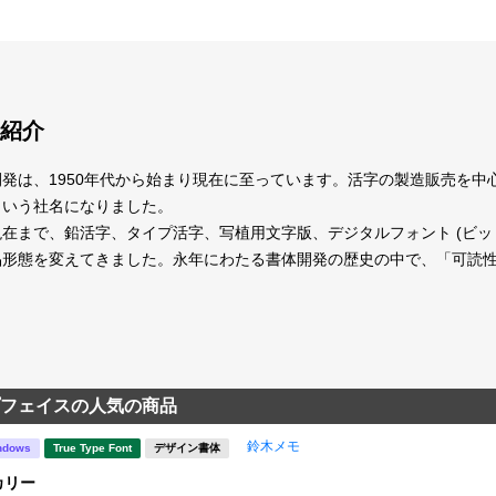
紹介
発は、1950年代から始まり現在に至っています。活字の製造販売を
という社名になりました。
在まで、鉛活字、タイプ活字、写植用文字版、デジタルフォント (ビッ
品形態を変えてきました。永年にわたる書体開発の歴史の中で、「可読
フェイスの人気の商品
鈴木メモ
ndows
True Type Font
デザイン書体
カリー