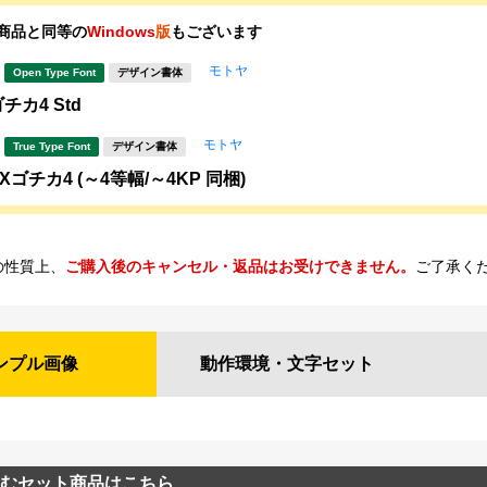
商品と同等の
Windows
版
もございます
モトヤ
Open Type Font
デザイン書体
チカ4 Std
モトヤ
True Type Font
デザイン書体
ゴチカ4 (～4等幅/～4KP 同梱)
の性質上、
ご購入後のキャンセル・返品はお受けできません。
ご了承く
ンプル
画像
動作環境・
文字セット
むセット商品はこちら