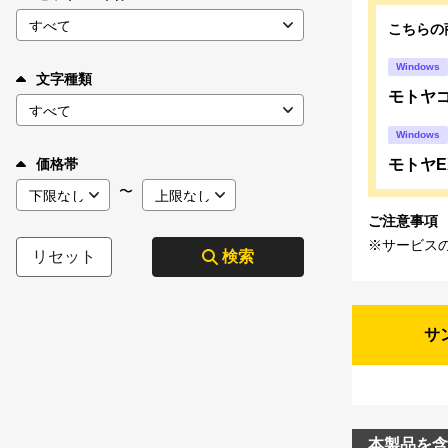
こちらの
Windows
文字種類
モトヤゴ
Windows
モトヤEX
価格帯
〜
ご注意事項
※サービス
リセット
検索
サ
本製品を含