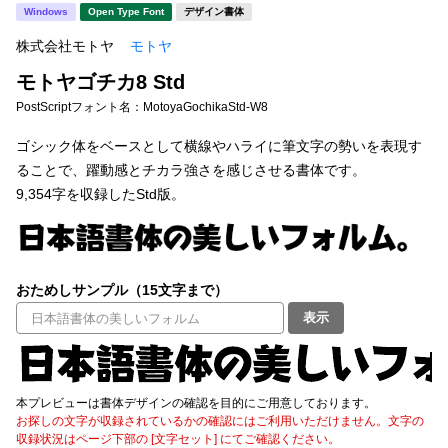
新着一覧
Windows
Open Type Font
デザイン書体
明朝体
角ゴシック
株式会社モトヤ
モトヤ
丸ゴシック
楷書体
モトヤゴチカ8 Std
カート
0
宋朝体
清朝体
PostScriptフォント名：
MotoyaGochikaStd-W8
教科書体
行書体
ゴシック体をベースとして横線やハライに筆文字の勢いを表現す
マイページ
ることで、躍動感とチカラ強さを感じさせる書体です。
草書体
勘亭流
9,354字を収録したStd版。
お気に入り
江戸文字
デザイン毛筆
すべてを表示
ご利用ガイド
おためしサンプル（15文字まで）
表示
太さ・ウェイト
よくあるご質問
お問い合わせ
本プレビューは書体デザインの確認を目的にご用意しております。
セット or 単体
お探しの文字が収録されているかの確認にはご利用いただけません。文字の
収録状況はページ下部の [文字セット] にてご確認ください。