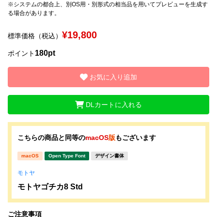
※システムの都合上、別OS用・別形式の相当品を用いてプレビューを生成す
る場合があります。
文字種類
¥19,800
標準価格（税込）
180pt
ポイント
価格帯
〜
お気に入り追加
DLカートに入れる
リセット
検索
こちらの商品と同等の
macOS
版
もございます
macOS
Open Type Font
デザイン書体
モトヤ
モトヤゴチカ8 Std
ご注意事項