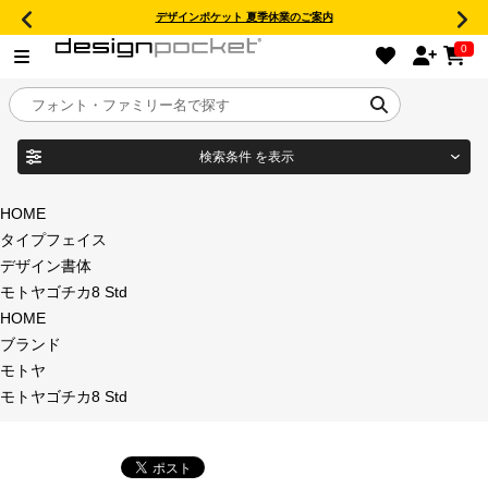
デザインポケット 夏季休業のご案内
0
検索条件
を表示
目的別フォントガイド
ブランド
HOME
タイプフェイス
特集
デザイン書体
モトヤゴチカ8 Std
商品名
おすすめ
HOME
ブランド
年間ライセンス商品
モトヤ
フォント形式
モトヤゴチカ8 Std
キャンペーン一覧
タイプフェイス