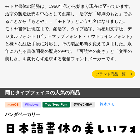
モトヤ書体の開発は、1950年代から始まり現在に至っています。
活字の製造販売を中心として創業し、活字が「印刷のもと」であ
ることから「もとや」＝「モトヤ」という社名になりました。
モトヤ書体は現在まで、鉛活字、タイプ活字、写植用文字版、デ
ジタルフォント (ビットマップフォント・アウトラインフォント)
と様々な組版手段に対応し、その製品形態を変えてきました。永
年にわたる書体開発の歴史の中で、「可読性の良さ」と「文字の
美しさ」を変わらず追求する老舗フォントメーカーです。
ブランド商品一覧
同じタイプフェイスの人気の商品
鈴木メモ
macOS
Windows
True Type Font
デザイン書体
パンダベーカリー