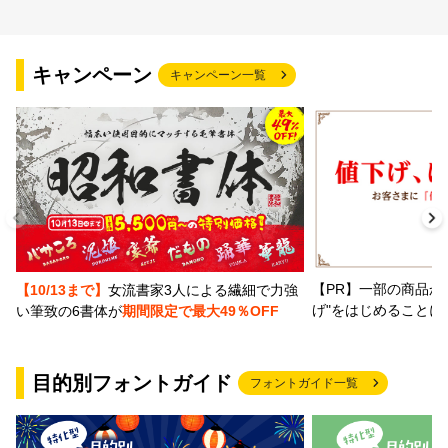
キャンペーン
キャンペーン一覧
【PR】一部の商品か
【10/13まで】
女流書家3人による繊細で力強
げ"をはじめることに
い筆致の6書体が
期間限定で最大49％OFF
目的別フォントガイド
フォントガイド一覧