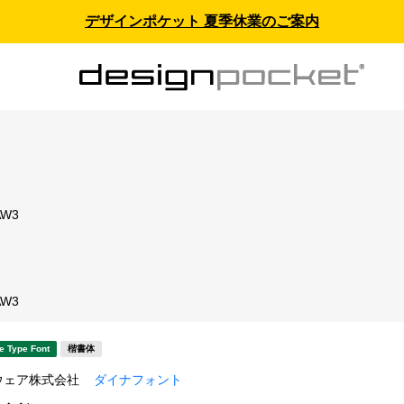
デザインポケット 夏季休業のご案内
ス
W3
ト
W3
e Type Font
楷書体
ウェア株式会社
ダイナフォント