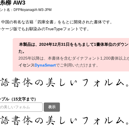
糸柳 AW3
フォント名：
DFPItoyanagiA-W3-JPM
、中国の有名な古籍「四庫全書」をもとに開発された書体です。
ケージ版でもお馴染みのTrueTypeフォントです。
本製品は、2024年12月31日をもちまして1書体単位のダ
た。
2025年以降は、本書体を含むダイナフォント1,200書体以
イセンス
DynaSmart
でご利用いただけます。
プル（15文字まで）
表示