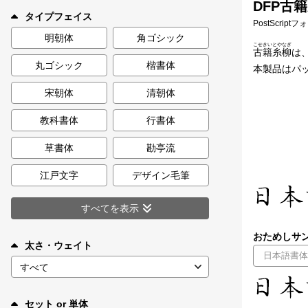
DFP古籍
新着一覧
タイプフェイス
PostScript
明朝体
角ゴシック
こせきいとやなぎ
古籍糸柳
は
丸ゴシック
楷書体
カート
本製品はパッ
0
宋朝体
清朝体
マイページ
教科書体
行書体
お気に入り
草書体
勘亭流
江戸文字
デザイン毛筆
ご利用ガイド
すべてを表示
よくあるご質問
おためしサン
太さ・ウェイト
お問い合わせ
セット or 単体