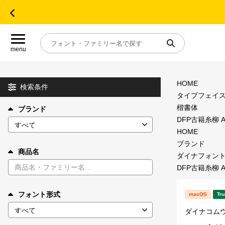
menu
HOME
目的別フォントガイド
検索条件
タイプフェイ
楷書体
ブランド
特集
DFP古籍糸柳 A
HOME
おすすめ
ブランド
商品名
ダイナフォン
DFP古籍糸柳 A
年間ライセンス商品
フォント形式
macOS
Tru
キャンペーン一覧
ダイナコム