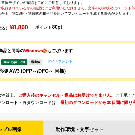
は書体デザインの確認を目的にご用意しております。
が収録されているかの確認にはご利用いただけません。文字の収録状況はページ下部の 
都合上、別OS用・別形式の相当品を用いてプレビューを生成する場合があります。
¥8,800
80pt
ポイント
税込）
商品と同等の
Windows
版
もございます
ダイナフォント
True Type Font
楷書体
柳 AW3 (DFP～/DFG～ 同梱)
の性質上、
ご購入後のキャンセル・返品はお受けできません。
ご了承く
ウンロード・再ダウンロードは、
最初のダウンロードから30日間に限り
ンプル
画像
動作環境・
文字セット