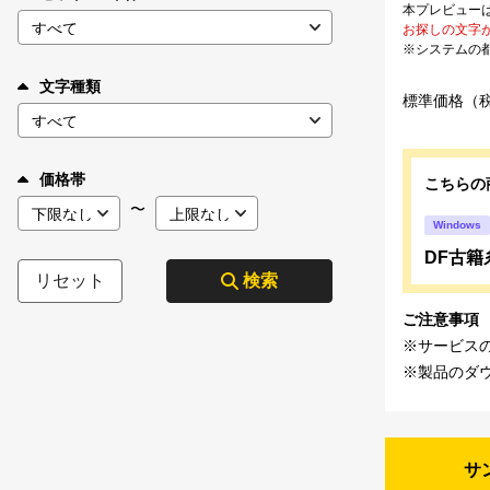
本プレビュー
お探しの文字
※システムの
文字種類
標準価格（
価格帯
こちらの
〜
Windows
DF古籍糸
リセット
検索
ご注意事項
※サービス
※製品のダ
サ