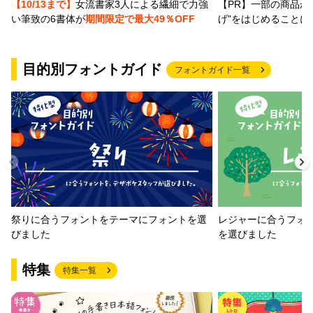
【PR】一部の商品か
【10/13まで】
女流書家3人による繊細で力強
げ"をはじめることに
い筆致の6書体が
期間限定で最大49％OFF
目的別フォントガイド
フォントガイド一覧
祭りに合うフォントをテーマにフォントを選
レジャーに合うフォ
びました
を選びました
特集
特集一覧