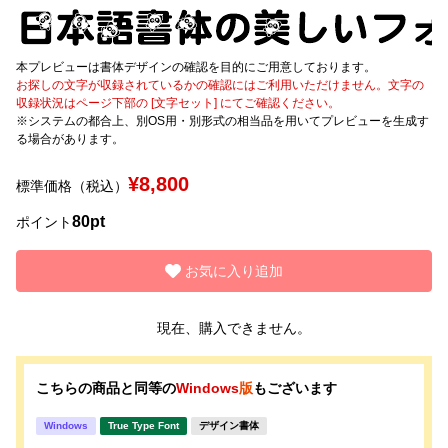
文字種類
本プレビューは書体デザインの確認を目的にご用意しております。
お探しの文字が収録されているかの確認にはご利用いただけません。文字の
収録状況はページ下部の [文字セット] にてご確認ください。
※システムの都合上、別OS用・別形式の相当品を用いてプレビューを生成す
価格帯
る場合があります。
〜
¥8,800
標準価格（税込）
80pt
ポイント
リセット
検索
お気に入り追加
現在、購入できません。
こちらの商品と同等の
Windows
版
もございます
Windows
True Type Font
デザイン書体