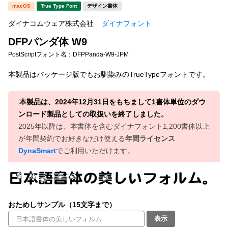
新着一覧
macOS
True Type Font
デザイン書体
明朝体
角ゴシック
ダイナコムウェア株式会社
ダイナフォント
丸ゴシック
楷書体
DFPパンダ体 W9
カート
0
宋朝体
清朝体
PostScriptフォント名：
DFPPanda-W9-JPM
教科書体
行書体
本製品はパッケージ版でもお馴染みのTrueTypeフォントです。
マイページ
草書体
勘亭流
本製品は、2024年12月31日をもちまして1書体単位のダウ
お気に入り
江戸文字
デザイン毛筆
ンロード製品としての取扱いを終了しました。
2025年以降は、本書体を含むダイナフォント1,200書体以上
すべてを表示
ご利用ガイド
が年間契約でお好きなだけ使える
年間ライセンス
DynaSmart
でご利用いただけます。
太さ・ウェイト
よくあるご質問
お問い合わせ
おためしサンプル（15文字まで）
セット or 単体
表示