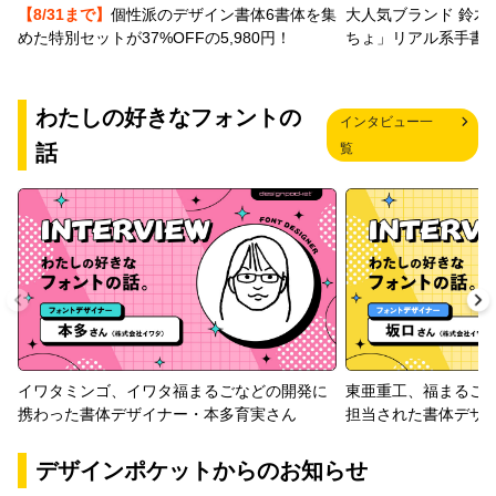
【8/31まで】
個性派のデザイン書体6書体を集
大人気ブランド 鈴木
めた特別セットが37%OFFの5,980円！
ちょ」リアル系手書
わたしの好きなフォントの
インタビュー一
話
覧
イワタミンゴ、イワタ福まるごなどの開発に
東亜重工、福まるご
携わった書体デザイナー・本多育実さん
担当された書体デザ
デザインポケットからのお知らせ