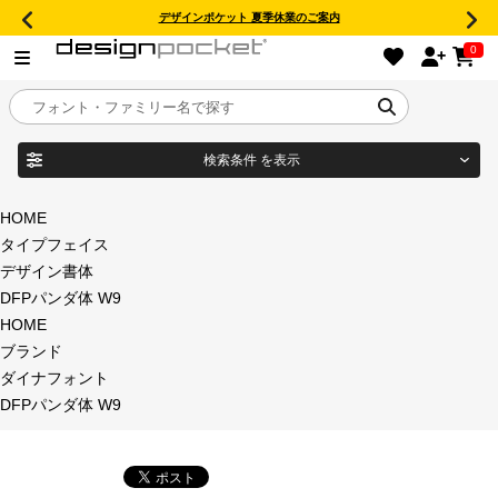
デザインポケット 夏季休業のご案内
0
検索条件
を表示
目的別フォントガイド
ブランド
HOME
タイプフェイス
特集
デザイン書体
DFPパンダ体 W9
商品名
おすすめ
HOME
ブランド
年間ライセンス商品
ダイナフォント
フォント形式
DFPパンダ体 W9
キャンペーン一覧
タイプフェイス