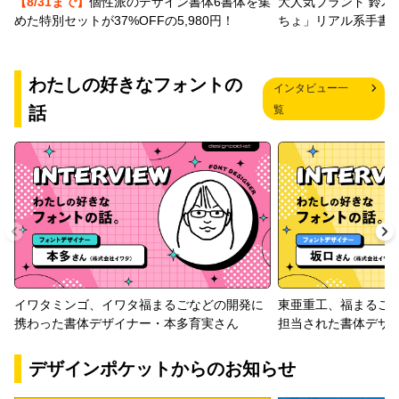
【8/31まで】
個性派のデザイン書体6書体を集
大人気ブランド 鈴木
めた特別セットが37%OFFの5,980円！
ちょ」リアル系手書
わたしの好きなフォントの
インタビュー一
話
覧
イワタミンゴ、イワタ福まるごなどの開発に
東亜重工、福まるご
携わった書体デザイナー・本多育実さん
担当された書体デザ
デザインポケットからのお知らせ