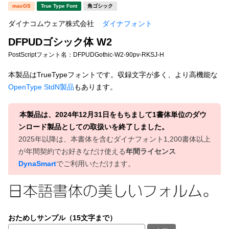
新着一覧
macOS
True Type Font
角ゴシック
明朝体
角ゴシック
ダイナコムウェア株式会社
ダイナフォント
丸ゴシック
楷書体
DFPUDゴシック体 W2
カート
0
宋朝体
清朝体
PostScriptフォント名：
DFPUDGothic-W2-90pv-RKSJ-H
教科書体
行書体
本製品はTrueTypeフォントです。収録文字が多く、より高機能な
マイページ
OpenType StdN製品
もあります。
草書体
勘亭流
お気に入り
江戸文字
デザイン毛筆
本製品は、2024年12月31日をもちまして1書体単位のダウ
ンロード製品としての取扱いを終了しました。
すべてを表示
ご利用ガイド
2025年以降は、本書体を含むダイナフォント1,200書体以上
が年間契約でお好きなだけ使える
年間ライセンス
DynaSmart
でご利用いただけます。
太さ・ウェイト
よくあるご質問
お問い合わせ
セット or 単体
おためしサンプル（15文字まで）