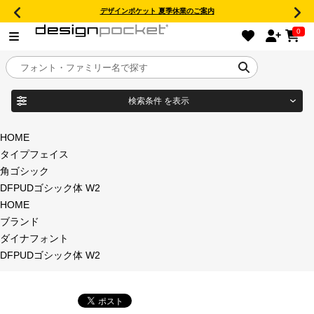
デザインポケット 夏季休業のご案内
0
検索条件
を表示
目的別フォントガイド
ブランド
HOME
タイプフェイス
特集
角ゴシック
DFPUDゴシック体 W2
商品名
おすすめ
HOME
ブランド
年間ライセンス商品
ダイナフォント
フォント形式
DFPUDゴシック体 W2
キャンペーン一覧
タイプフェイス