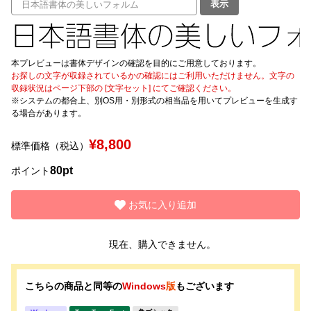
表示
文字種類
本プレビューは書体デザインの確認を目的にご用意しております。
お探しの文字が収録されているかの確認にはご利用いただけません。文字の
収録状況はページ下部の [文字セット] にてご確認ください。
価格帯
※システムの都合上、別OS用・別形式の相当品を用いてプレビューを生成す
〜
る場合があります。
¥8,800
標準価格（税込）
リセット
検索
80pt
ポイント
お気に入り追加
現在、購入できません。
こちらの商品と同等の
Windows
版
もございます