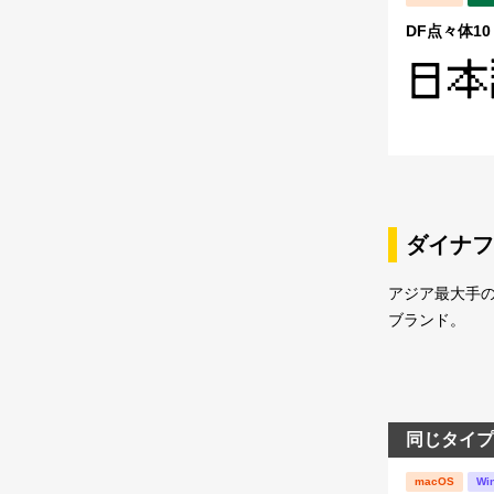
DF点々体10
ダイナフ
アジア最大手
ブランド。
同じタイプ
macOS
Wi