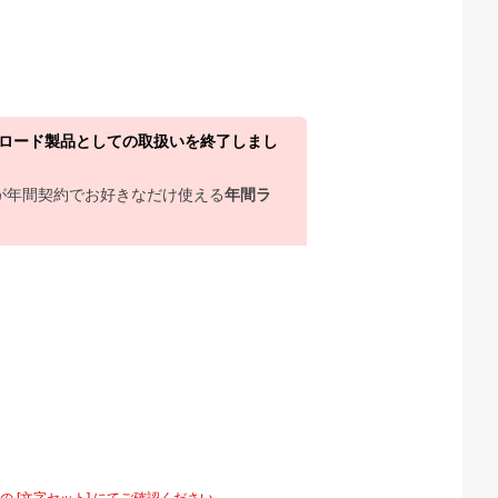
ウンロード製品としての取扱いを終了しまし
上が年間契約でお好きなだけ使える
年間ラ
[文字セット] にてご確認ください。