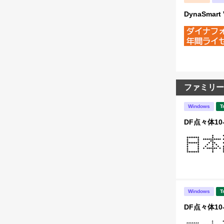
DynaSma
ファミリー
Windows
T
DF点々体10
Windows
T
DF点々体10