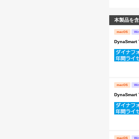
本製品を含
macOS
Wi
DynaSma
macOS
Wi
DynaSma
macOS
Wi