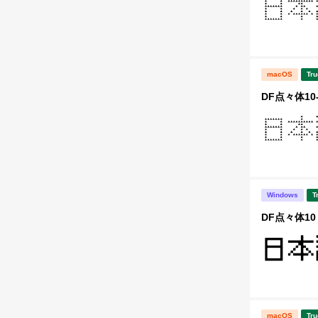
macOS
Tru
DF点々体10
Windows
T
DF点々体10
macOS
Tru