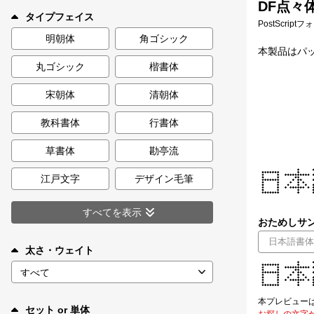
DF点々体
新着一覧
タイプフェイス
PostScript
明朝体
角ゴシック
本製品はパッ
丸ゴシック
楷書体
カート
0
宋朝体
清朝体
マイページ
教科書体
行書体
お気に入り
草書体
勘亭流
江戸文字
デザイン毛筆
ご利用ガイド
すべてを表示
おためしサン
よくあるご質問
太さ・ウェイト
お問い合わせ
本プレビュー
セット or 単体
お探しの文字