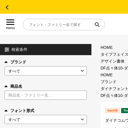
menu
HOME
目的別フォントガイド
検索条件
タイプフェイ
デザイン書体
ブランド
特集
DF点々体10-
HOME
おすすめ
ブランド
商品名
ダイナフォン
DF点々体10-
年間ライセンス商品
フォント形式
macOS
Tru
キャンペーン一覧
ダイナコム