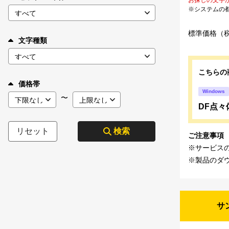
※システムの
標準価格（
文字種類
こちらの
価格帯
Windows
〜
DF点々
リセット
検索
ご注意事項
※サービス
※製品のダ
サ