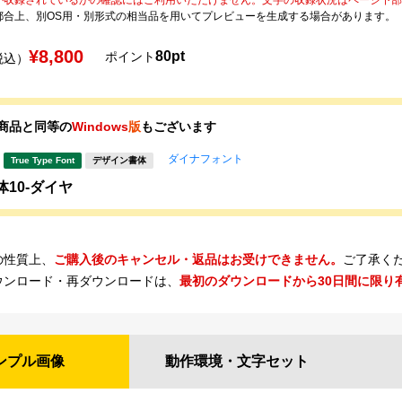
都合上、別OS用・別形式の相当品を用いてプレビューを生成する場合があります。
¥8,800
80pt
ポイント
税込）
商品と同等の
Windows
版
もございます
ダイナフォント
True Type Font
デザイン書体
体10-ダイヤ
の性質上、
ご購入後のキャンセル・返品はお受けできません。
ご了承く
ウンロード・再ダウンロードは、
最初のダウンロードから30日間に限り
ンプル
画像
動作環境・
文字セット