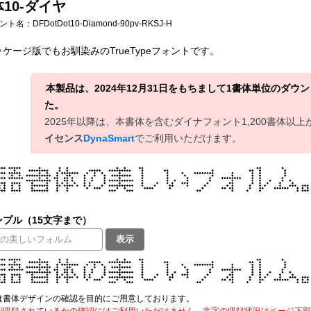
10-ダイヤ
フォント名：
DFDotDot10-Diamond-90pv-RKSJ-H
ケージ版でもお馴染みのTrueTypeフォントです。
本製品は、2024年12月31日をもちまして1書体単位のダ
た。
2025年以降は、本書体を含むダイナフォント1,200書体以
イセンス
DynaSmart
でご利用いただけます。
プル（15文字まで）
表示
は書体デザインの確認を目的にご用意しております。
が収録されているかの確認にはご利用いただけません。文字の収録状況はページ下部の 