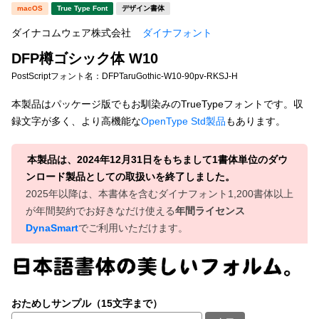
新着一覧
macOS
True Type Font
デザイン書体
明朝体
角ゴシック
ダイナコムウェア株式会社
ダイナフォント
丸ゴシック
楷書体
DFP樽ゴシック体 W10
カート
0
宋朝体
清朝体
PostScriptフォント名：
DFPTaruGothic-W10-90pv-RKSJ-H
教科書体
行書体
本製品はパッケージ版でもお馴染みのTrueTypeフォントです。収
マイページ
録文字が多く、より高機能な
OpenType Std製品
もあります。
草書体
勘亭流
お気に入り
江戸文字
デザイン毛筆
本製品は、2024年12月31日をもちまして1書体単位のダウ
ンロード製品としての取扱いを終了しました。
すべてを表示
ご利用ガイド
2025年以降は、本書体を含むダイナフォント1,200書体以上
が年間契約でお好きなだけ使える
年間ライセンス
DynaSmart
でご利用いただけます。
太さ・ウェイト
よくあるご質問
お問い合わせ
セット or 単体
おためしサンプル（15文字まで）