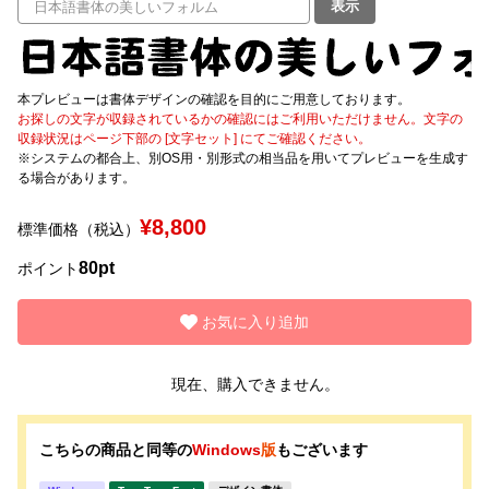
表示
文字種類
本プレビューは書体デザインの確認を目的にご用意しております。
お探しの文字が収録されているかの確認にはご利用いただけません。文字の
収録状況はページ下部の [文字セット] にてご確認ください。
価格帯
※システムの都合上、別OS用・別形式の相当品を用いてプレビューを生成す
〜
る場合があります。
¥8,800
標準価格（税込）
リセット
検索
80pt
ポイント
お気に入り追加
現在、購入できません。
こちらの商品と同等の
Windows
版
もございます