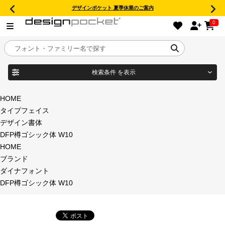
デザインポケット 夏季休業のご案内
0
検索条件
を表示
目的別フォントガイド
ブランド
HOME
タイプフェイス
特集
デザイン書体
DFP樽ゴシック体 W10
商品名
おすすめ
HOME
ブランド
年間ライセンス商品
ダイナフォント
フォント形式
DFP樽ゴシック体 W10
キャンペーン一覧
タイプフェイス