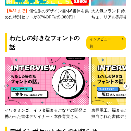
【8/31まで】
個性派のデザイン書体6書体を集
大人気ブランド 鈴木
めた特別セットが37%OFFの5,980円！
ちょ」リアル系手書
わたしの好きなフォントの
インタビュー一
話
覧
イワタミンゴ、イワタ福まるごなどの開発に
東亜重工、福まるご
携わった書体デザイナー・本多育実さん
担当された書体デザ