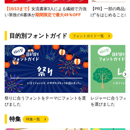
【PR】一部の商品か
【10/13まで】
女流書家3人による繊細で力強
げ"をはじめることに
い筆致の6書体が
期間限定で最大49％OFF
目的別フォントガイド
フォントガイド一覧
祭りに合うフォントをテーマにフォントを選
レジャーに合うフォ
びました
を選びました
特集
特集一覧