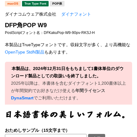
新着一覧
macOS
True Type Font
POP体
明朝体
角ゴシック
ダイナコムウェア株式会社
ダイナフォント
丸ゴシック
楷書体
DFP角POP W9
カート
0
宋朝体
清朝体
PostScriptフォント名：
DFKakuPop-W9-90pv-RKSJ-H
教科書体
行書体
本製品はTrueTypeフォントです。収録文字が多く、より高機能な
マイページ
OpenType StdN製品
もあります。
草書体
勘亭流
お気に入り
江戸文字
デザイン毛筆
本製品は、2024年12月31日をもちまして1書体単位のダウ
ンロード製品としての取扱いを終了しました。
すべてを表示
ご利用ガイド
2025年以降は、本書体を含むダイナフォント1,200書体以上
が年間契約でお好きなだけ使える
年間ライセンス
DynaSmart
でご利用いただけます。
太さ・ウェイト
よくあるご質問
お問い合わせ
セット or 単体
おためしサンプル（15文字まで）