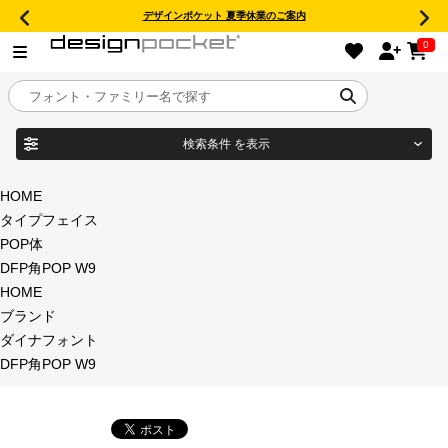
デザインポケット 夏季休業のご案内
0
検索条件
を表示
目的別フォントガイド
ブランド
HOME
タイプフェイス
特集
POP体
DFP角POP W9
商品名
おすすめ
HOME
ブランド
年間ライセンス商品
ダイナフォント
フォント形式
DFP角POP W9
キャンペーン一覧
タイプフェイス