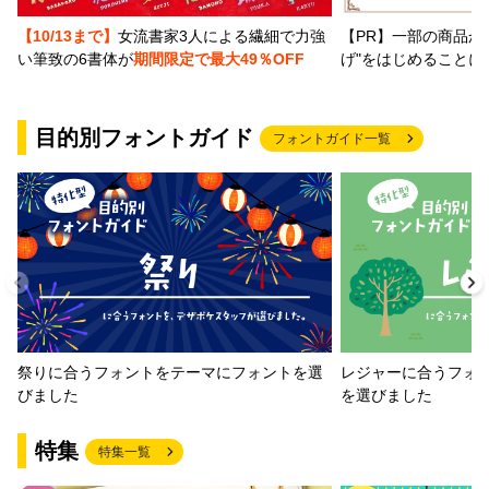
【PR】一部の商品か
【10/13まで】
女流書家3人による繊細で力強
げ"をはじめることに
い筆致の6書体が
期間限定で最大49％OFF
目的別フォントガイド
フォントガイド一覧
祭りに合うフォントをテーマにフォントを選
レジャーに合うフォ
びました
を選びました
特集
特集一覧