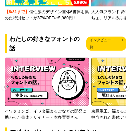
【8/31まで】
個性派のデザイン書体6書体を集
大人気ブランド 鈴木
めた特別セットが37%OFFの5,980円！
ちょ」リアル系手書
わたしの好きなフォントの
インタビュー一
話
覧
イワタミンゴ、イワタ福まるごなどの開発に
東亜重工、福まるご
携わった書体デザイナー・本多育実さん
担当された書体デザ