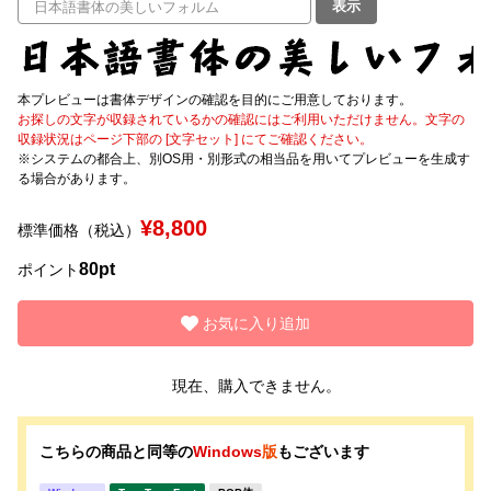
表示
文字種類
本プレビューは書体デザインの確認を目的にご用意しております。
お探しの文字が収録されているかの確認にはご利用いただけません。文字の
収録状況はページ下部の [文字セット] にてご確認ください。
価格帯
※システムの都合上、別OS用・別形式の相当品を用いてプレビューを生成す
〜
る場合があります。
¥8,800
標準価格（税込）
リセット
検索
80pt
ポイント
お気に入り追加
現在、購入できません。
こちらの商品と同等の
Windows
版
もございます