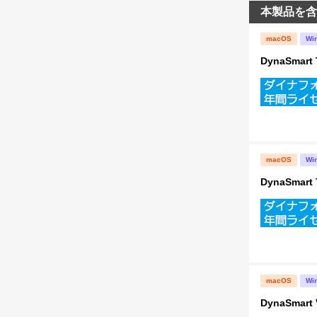
本製品を含
macOS
Wi
DynaSma
macOS
Wi
DynaSma
macOS
Wi
DynaSma