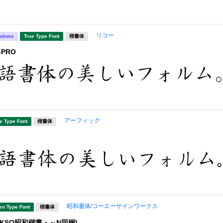
リコー
ndows
True Type Font
楷書体
PRO
アーフィック
e Type Font
楷書体
昭和書体/コーエーサインワークス
en Type Font
楷書体
(KSO昭和楷書・～N同梱)