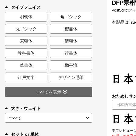
DFP宗楷
新着一覧
タイプフェイス
PostScript
明朝体
角ゴシック
本製品はTr
丸ゴシック
楷書体
カート
0
宋朝体
清朝体
マイページ
教科書体
行書体
お気に入り
草書体
勘亭流
江戸文字
デザイン毛筆
ご利用ガイド
すべてを表示
おためしサン
よくあるご質問
太さ・ウェイト
お問い合わせ
本プレビュー
セット or 単体
お探しの文字