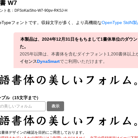
書 W7
フォント名：
DFSoKaiSho-W7-90pv-RKSJ-H
ueTypeフォントです。収録文字が多く、より高機能な
OpenType StdN
本製品は、2024年12月31日をもちまして1書体単位のダ
た。
2025年以降は、本書体を含むダイナフォント1,200書体以
イセンス
DynaSmart
でご利用いただけます。
プル（15文字まで）
表示
は書体デザインの確認を目的にご用意しております。
が収録されているかの確認にはご利用いただけません。文字の収録状況はページ下部の 