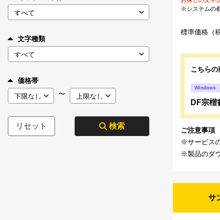
※システムの
標準価格（
文字種類
こちらの
価格帯
Windows
〜
DF宗楷書
リセット
検索
ご注意事項
※サービス
※製品のダ
サ