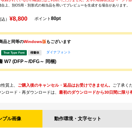
都合上、別OS用・別形式の相当品を用いてプレビューを生成する場合があります。
¥8,800
80pt
ポイント
税込）
商品と同等の
Windows
版
もございます
ダイナフォント
True Type Font
楷書体
 W7 (DFP～/DFG～ 同梱)
の性質上、
ご購入後のキャンセル・返品はお受けできません。
ご了承く
ウンロード・再ダウンロードは、
最初のダウンロードから30日間に限り
ンプル
画像
動作環境・
文字セット