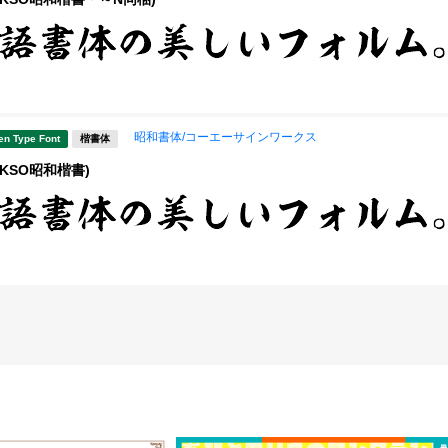
昭和書体/コーエーサインワークス
en Type Font
楷書体
KSO昭和楷書)