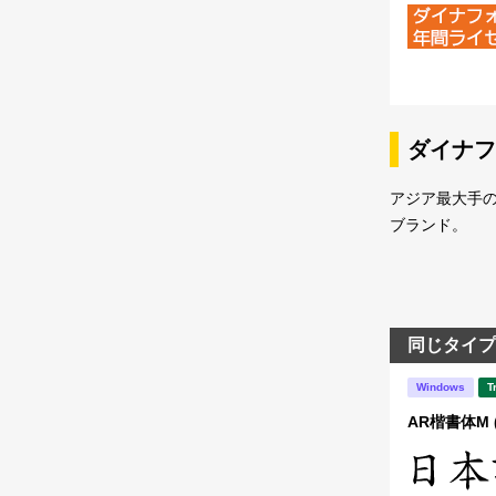
ダイナフ
アジア最大手
ブランド。
同じタイプ
Windows
T
AR楷書体M 