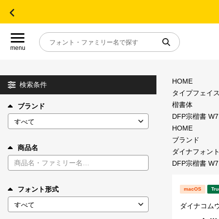
menu
HOME
目的別フォントガイド
検索条件
タイプフェイ
楷書体
ブランド
特集
DFP宗楷書 W7
HOME
おすすめ
ブランド
商品名
ダイナフォン
DFP宗楷書 W7
年間ライセンス商品
フォント形式
macOS
Tru
キャンペーン一覧
ダイナコム