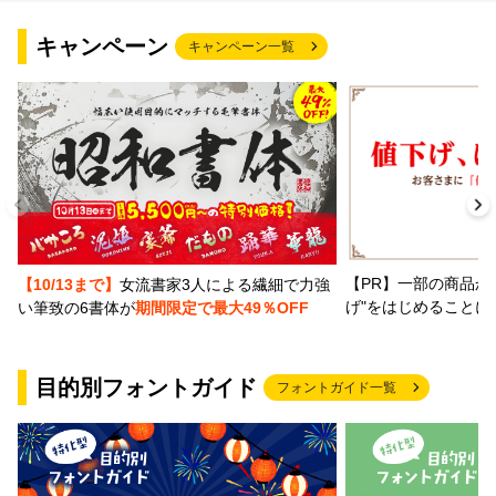
キャンペーン
キャンペーン一覧
【PR】一部の商品か
【10/13まで】
女流書家3人による繊細で力強
げ"をはじめることに
い筆致の6書体が
期間限定で最大49％OFF
目的別フォントガイド
フォントガイド一覧