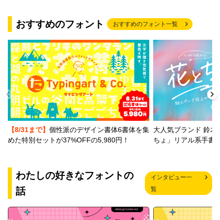
おすすめのフォント
おすすめのフォント一覧
【8/31まで】
個性派のデザイン書体6書体を集
大人気ブランド 鈴木
めた特別セットが37%OFFの5,980円！
ちょ」リアル系手書
わたしの好きなフォントの
インタビュー一
話
覧