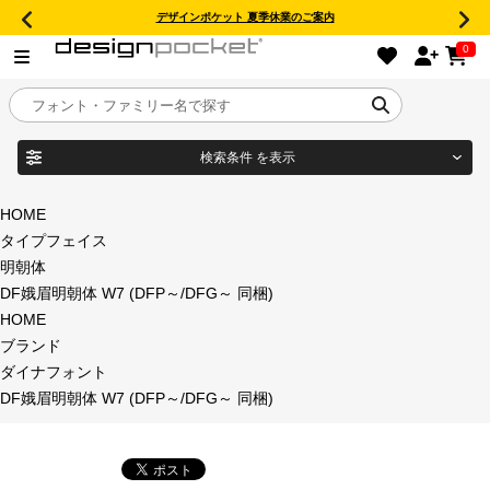
デザインポケット 夏季休業のご案内
0
検索条件
を表示
目的別フォントガイド
ブランド
HOME
タイプフェイス
特集
明朝体
DF娥眉明朝体 W7 (DFP～/DFG～ 同梱)
商品名
おすすめ
HOME
ブランド
年間ライセンス商品
ダイナフォント
フォント形式
DF娥眉明朝体 W7 (DFP～/DFG～ 同梱)
キャンペーン一覧
タイプフェイス