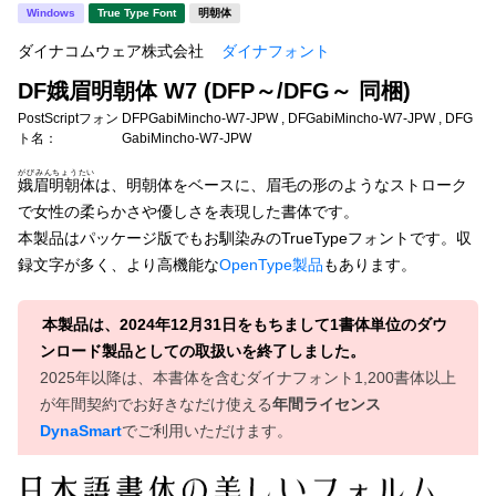
新着一覧
Windows
True Type Font
明朝体
明朝体
角ゴシック
ダイナコムウェア株式会社
ダイナフォント
丸ゴシック
楷書体
DF娥眉明朝体 W7 (DFP～/DFG～ 同梱)
カート
0
宋朝体
清朝体
PostScriptフォン
DFPGabiMincho-W7-JPW , DFGabiMincho-W7-JPW , DFG
ト名：
GabiMincho-W7-JPW
教科書体
行書体
マイページ
がびみんちょうたい
娥眉明朝体
は、明朝体をベースに、眉毛の形のようなストローク
草書体
勘亭流
で女性の柔らかさや優しさを表現した書体です。
お気に入り
本製品はパッケージ版でもお馴染みのTrueTypeフォントです。収
江戸文字
デザイン毛筆
録文字が多く、より高機能な
OpenType製品
もあります。
すべてを表示
ご利用ガイド
本製品は、2024年12月31日をもちまして1書体単位のダウ
ンロード製品としての取扱いを終了しました。
太さ・ウェイト
よくあるご質問
2025年以降は、本書体を含むダイナフォント1,200書体以上
が年間契約でお好きなだけ使える
年間ライセンス
お問い合わせ
DynaSmart
でご利用いただけます。
セット or 単体