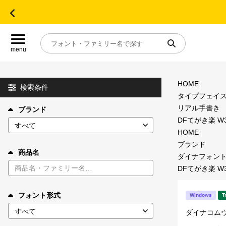
menu
HOME
目的別フォントガイド
検索条件
タイプフェイ
リアル手書き
ブランド
特集
DFてがき楽 W3
HOME
おすすめ
ブランド
商品名
ダイナフォン
DFてがき楽 W3
年間ライセンス商品
フォント形式
Windows
T
キャンペーン一覧
ダイナコム