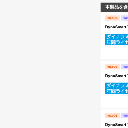
本製品を含
macOS
Wi
DynaSma
macOS
Wi
DynaSma
macOS
Wi
DynaSma