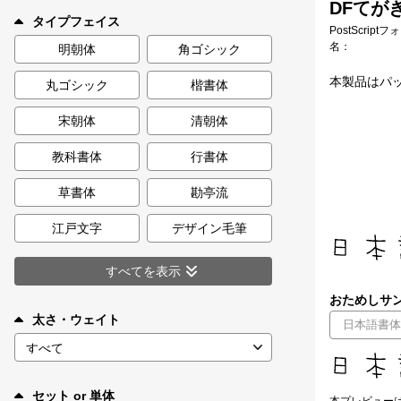
DFてがき
新着一覧
タイプフェイス
PostScript
名：
明朝体
角ゴシック
本製品はパッ
丸ゴシック
楷書体
カート
0
宋朝体
清朝体
マイページ
教科書体
行書体
お気に入り
草書体
勘亭流
江戸文字
デザイン毛筆
ご利用ガイド
すべてを表示
よくあるご質問
おためしサン
太さ・ウェイト
お問い合わせ
セット or 単体
本プレビュー