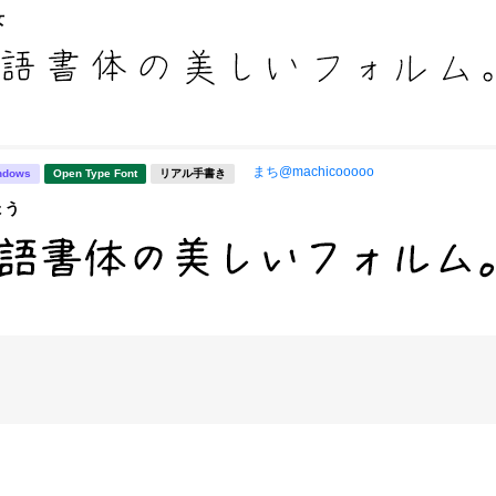
女
まち@machicooooo
ndows
Open Type Font
リアル手書き
ょう