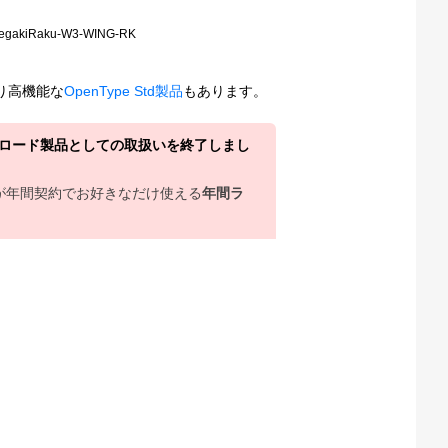
TegakiRaku-W3-WING-RK
り高機能な
OpenType Std製品
もあります。
ウンロード製品としての取扱いを終了しまし
上が年間契約でお好きなだけ使える
年間ラ