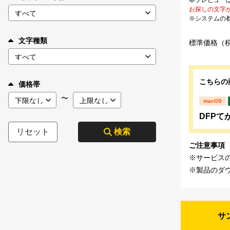
お探しの文字
※システムの
文字種類
標準価格（
こちらの
価格帯
〜
macOS
DFPて
リセット
検索
ご注意事項
※サービス
※製品のダ
サ