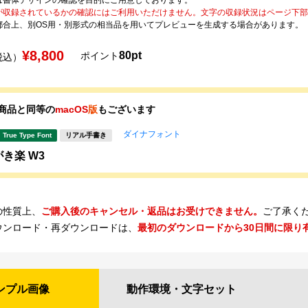
が収録されているかの確認にはご利用いただけません。文字の収録状況はページ下部の 
都合上、別OS用・別形式の相当品を用いてプレビューを生成する場合があります。
¥8,800
80pt
ポイント
税込）
商品と同等の
macOS
版
もございます
ダイナフォント
True Type Font
リアル手書き
がき楽 W3
の性質上、
ご購入後のキャンセル・返品はお受けできません。
ご了承く
ウンロード・再ダウンロードは、
最初のダウンロードから30日間に限り
ンプル
画像
動作環境・
文字セット