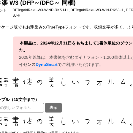
楽 W3 (DFP～/DFG～ 同梱)
フォント
DFTegakiRaku-W3-WINP-RKSJ-H , DFTegakiRaku-W3-WIN-RKSJ-H , DF
SJ-H
ケージ版でもお馴染みのTrueTypeフォントです。収録文字が多く、よ
本製品は、2024年12月31日をもちまして1書体単位のダ
た。
2025年以降は、本書体を含むダイナフォント1,200書体以
イセンス
DynaSmart
でご利用いただけます。
プル（15文字まで）
表示
は書体デザインの確認を目的にご用意しております。