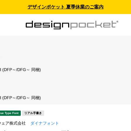
デザインポケット 夏季休業のご案内
ス
 (DFP～/DFG～ 同梱)
ト
 (DFP～/DFG～ 同梱)
rue Type Font
リアル手書き
ウェア株式会社
ダイナフォント