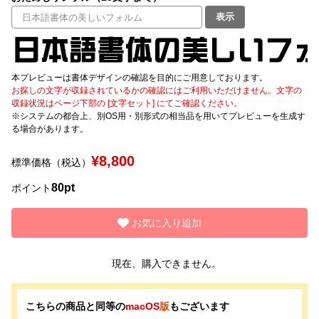
表示
文字種類
本プレビューは書体デザインの確認を目的にご用意しております。
お探しの文字が収録されているかの確認にはご利用いただけません。文字の
価格帯
収録状況はページ下部の [文字セット] にてご確認ください。
〜
※システムの都合上、別OS用・別形式の相当品を用いてプレビューを生成す
る場合があります。
リセット
検索
¥8,800
標準価格（税込）
80pt
ポイント
お気に入り追加
現在、購入できません。
こちらの商品と同等の
macOS
版
もございます