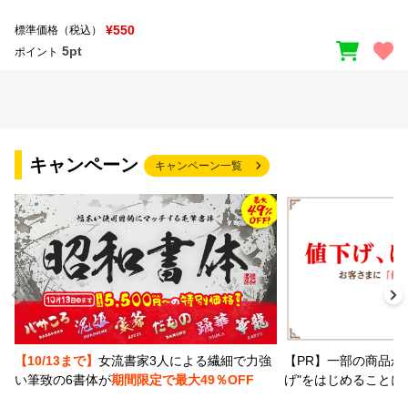
¥550
標準価格（税込）
5pt
ポイント
キャンペーン
キャンペーン一覧
【PR】一部の商品か
【10/13まで】
女流書家3人による繊細で力強
げ"をはじめることに
い筆致の6書体が
期間限定で最大49％OFF