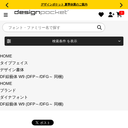
デザインポケット 夏季休業のご案内
0
検索条件
を表示
目的別フォントガイド
ブランド
HOME
タイプフェイス
特集
デザイン書体
DF綜藝体 W9 (DFP～/DFG～ 同梱)
商品名
おすすめ
HOME
ブランド
年間ライセンス商品
ダイナフォント
フォント形式
DF綜藝体 W9 (DFP～/DFG～ 同梱)
キャンペーン一覧
タイプフェイス