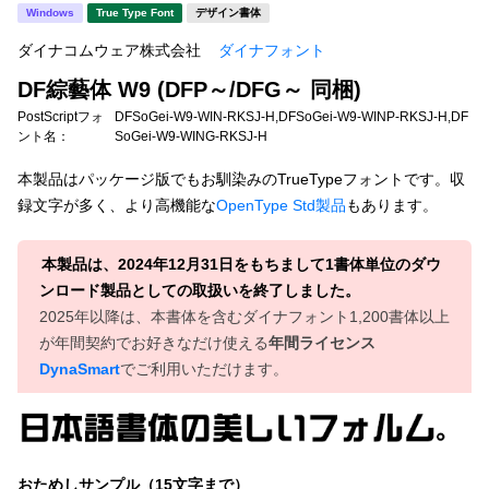
新着一覧
Windows
True Type Font
デザイン書体
明朝体
角ゴシック
ダイナコムウェア株式会社
ダイナフォント
丸ゴシック
楷書体
DF綜藝体 W9 (DFP～/DFG～ 同梱)
カート
0
宋朝体
清朝体
PostScriptフォ
DFSoGei-W9-WIN-RKSJ-H,DFSoGei-W9-WINP-RKSJ-H,DF
ント名：
SoGei-W9-WING-RKSJ-H
教科書体
行書体
マイページ
本製品はパッケージ版でもお馴染みのTrueTypeフォントです。収
草書体
勘亭流
録文字が多く、より高機能な
OpenType Std製品
もあります。
お気に入り
江戸文字
デザイン毛筆
本製品は、2024年12月31日をもちまして1書体単位のダウ
ンロード製品としての取扱いを終了しました。
すべてを表示
ご利用ガイド
2025年以降は、本書体を含むダイナフォント1,200書体以上
が年間契約でお好きなだけ使える
年間ライセンス
太さ・ウェイト
よくあるご質問
DynaSmart
でご利用いただけます。
お問い合わせ
セット or 単体
おためしサンプル（15文字まで）