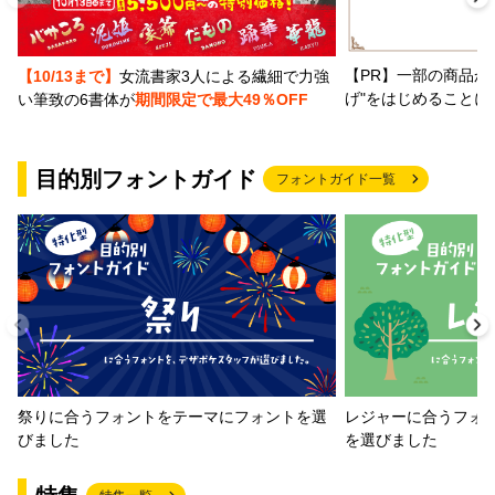
【PR】一部の商品か
【10/13まで】
女流書家3人による繊細で力強
げ"をはじめることに
い筆致の6書体が
期間限定で最大49％OFF
目的別フォントガイド
フォントガイド一覧
祭りに合うフォントをテーマにフォントを選
レジャーに合うフォ
びました
を選びました