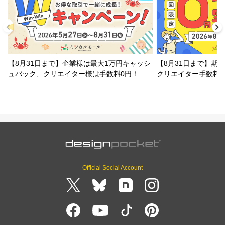
【8月31日まで】企業様は最大1万円キャッシ
【8月31日まで】期
ュバック、クリエイター様は手数料0円！
クリエイター手数料
Official Social Account