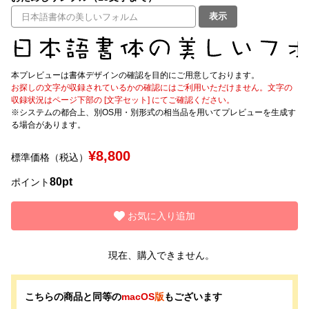
表示
文字種類
本プレビューは書体デザインの確認を目的にご用意しております。
お探しの文字が収録されているかの確認にはご利用いただけません。文字の
価格帯
収録状況はページ下部の [文字セット] にてご確認ください。
〜
※システムの都合上、別OS用・別形式の相当品を用いてプレビューを生成す
る場合があります。
リセット
検索
¥8,800
標準価格（税込）
80pt
ポイント
お気に入り追加
現在、購入できません。
こちらの商品と同等の
macOS
版
もございます