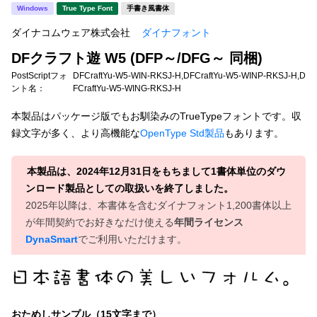
新着一覧
Windows
True Type Font
手書き風書体
明朝体
角ゴシック
ダイナコムウェア株式会社
ダイナフォント
丸ゴシック
楷書体
DFクラフト遊 W5 (DFP～/DFG～ 同梱)
カート
0
宋朝体
清朝体
PostScriptフォ
DFCraftYu-W5-WIN-RKSJ-H,DFCraftYu-W5-WINP-RKSJ-H,D
ント名：
FCraftYu-W5-WING-RKSJ-H
教科書体
行書体
マイページ
本製品はパッケージ版でもお馴染みのTrueTypeフォントです。収
草書体
勘亭流
録文字が多く、より高機能な
OpenType Std製品
もあります。
お気に入り
江戸文字
デザイン毛筆
本製品は、2024年12月31日をもちまして1書体単位のダウ
ンロード製品としての取扱いを終了しました。
すべてを表示
ご利用ガイド
2025年以降は、本書体を含むダイナフォント1,200書体以上
が年間契約でお好きなだけ使える
年間ライセンス
太さ・ウェイト
よくあるご質問
DynaSmart
でご利用いただけます。
お問い合わせ
セット or 単体
おためしサンプル（15文字まで）