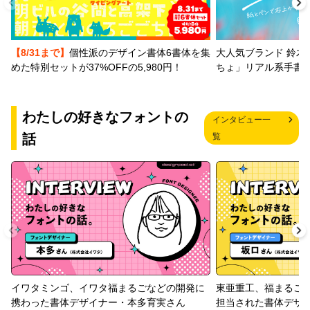
【8/31まで】
個性派のデザイン書体6書体を集
大人気ブランド 鈴木
めた特別セットが37%OFFの5,980円！
ちょ」リアル系手書
わたしの好きなフォントの
インタビュー一
話
覧
イワタミンゴ、イワタ福まるごなどの開発に
東亜重工、福まるご
携わった書体デザイナー・本多育実さん
担当された書体デザ