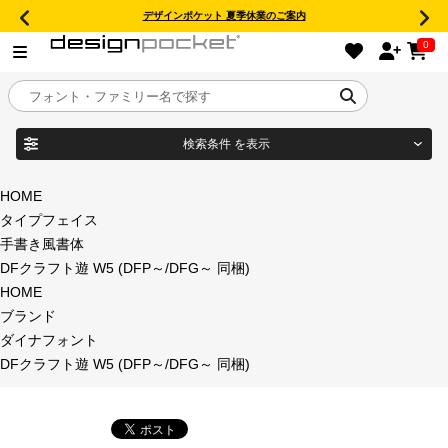
デザインポケット 夏季休業のご案内
0
検索条件
を表示
目的別フォントガイド
ブランド
HOME
タイプフェイス
特集
手書き風書体
DFクラフト遊 W5 (DFP～/DFG～ 同梱)
商品名
おすすめ
HOME
ブランド
年間ライセンス商品
ダイナフォント
フォント形式
DFクラフト遊 W5 (DFP～/DFG～ 同梱)
キャンペーン一覧
タイプフェイス