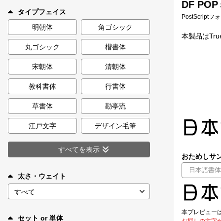
DF PO
新着一覧
タイプフェイス
PostScript
明朝体
角ゴシック
本製品はTr
丸ゴシック
楷書体
カート
0
宋朝体
清朝体
マイページ
教科書体
行書体
お気に入り
草書体
勘亭流
江戸文字
デザイン毛筆
ご利用ガイド
すべてを表示
おためしサン
よくあるご質問
太さ・ウェイト
お問い合わせ
本プレビュー
セット or 単体
お探しの文字