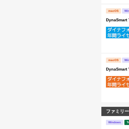
macOS
Wi
DynaSma
macOS
Wi
DynaSma
ファミリー
Windows
T