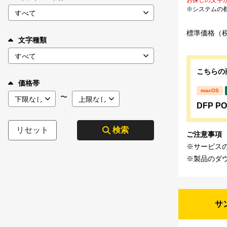
※システムの
標準価格（
文字種類
こちらの
価格帯
macOS
〜
DFP P
リセット
検索
ご注意事項
※サービス
※製品のダ
サ