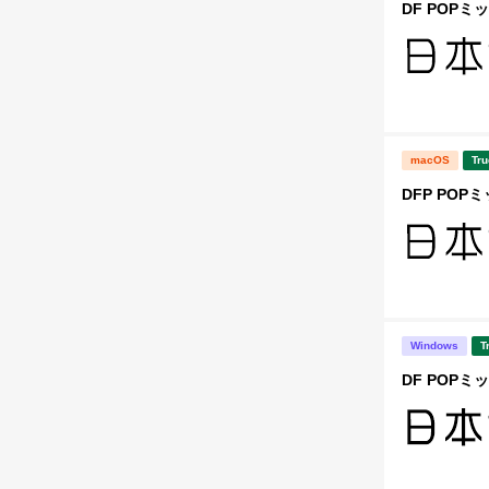
DF POPミッ
macOS
Tru
DFP POP
Windows
T
DF POPミッ