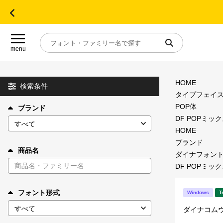
menu
HOME
目的別フォントガイド
検索条件
タイプフェイ
POP体
ブランド
特集
DF POPミック
HOME
おすすめ
ブランド
商品名
ダイナフォン
DF POPミック
年間ライセンス商品
フォント形式
Windows
T
キャンペーン一覧
ダイナコム