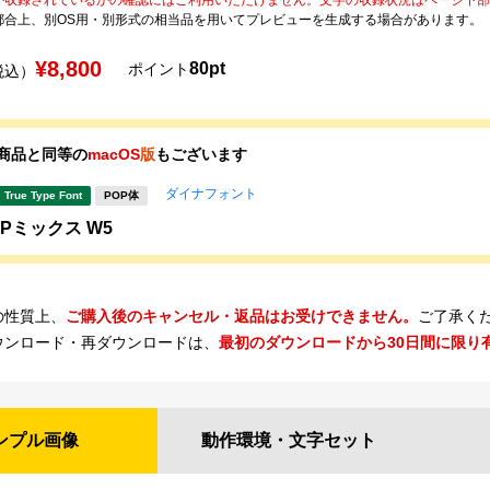
都合上、別OS用・別形式の相当品を用いてプレビューを生成する場合があります。
¥8,800
80pt
ポイント
税込）
商品と同等の
macOS
版
もございます
ダイナフォント
True Type Font
POP体
OPミックス W5
の性質上、
ご購入後のキャンセル・返品はお受けできません。
ご了承く
ウンロード・再ダウンロードは、
最初のダウンロードから30日間に限り
ンプル
画像
動作環境・
文字セット