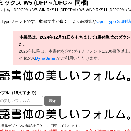
Pミックス W5 (DFP～/DFG～ 同梱)
フォント名：
DFPOPMix-W5-WIN-RKSJ-H,DFPOPMix-W5-WINP-RKSJ-H,DFPOPMix-
ueTypeフォントです。収録文字が多く、より高機能な
OpenType StdN
本製品は、2024年12月31日をもちまして1書体単位のダ
た。
2025年以降は、本書体を含むダイナフォント1,200書体以
イセンス
DynaSmart
でご利用いただけます。
プル（15文字まで）
表示
は書体デザインの確認を目的にご用意しております。
が収録されているかの確認にはご利用いただけません。文字の収録状況はページ下部の 