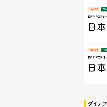
macOS
Tru
DFP POP
macOS
Tru
DFP POP
ダイナフ