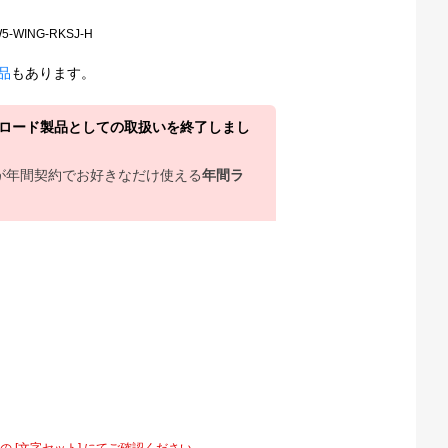
W5-WING-RKSJ-H
製品
もあります。
ウンロード製品としての取扱いを終了しまし
上が年間契約でお好きなだけ使える
年間ラ
[文字セット] にてご確認ください。