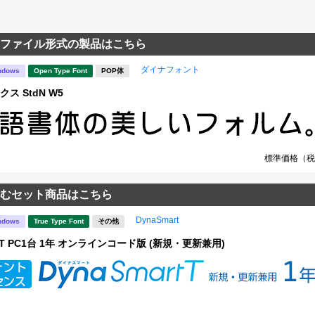
ファイル形式の製品はこちら
ダイナフォント
ndows
Open Type Font
POP体
クス StdN W5
標準価格（税
むセット商品はこちら
DynaSmart
ndows
True Type Font
その他
rt T PC1台 1年 オンラインコード版 (新規・更新兼用)