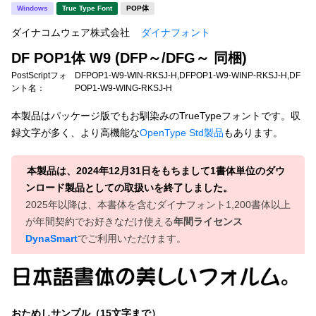
新着一覧
Windows
True Type Font
POP体
明朝体
角ゴシック
ダイナコムウェア株式会社
ダイナフォント
丸ゴシック
楷書体
DF POP1体 W9 (DFP～/DFG～ 同梱)
カート
0
宋朝体
清朝体
PostScriptフォ
DFPOP1-W9-WIN-RKSJ-H,DFPOP1-W9-WINP-RKSJ-H,DF
ント名：
POP1-W9-WING-RKSJ-H
教科書体
行書体
マイページ
本製品はパッケージ版でもお馴染みのTrueTypeフォントです。収
草書体
勘亭流
録文字が多く、より高機能な
OpenType Std製品
もあります。
お気に入り
江戸文字
デザイン毛筆
本製品は、2024年12月31日をもちまして1書体単位のダウ
ンロード製品としての取扱いを終了しました。
すべてを表示
ご利用ガイド
2025年以降は、本書体を含むダイナフォント1,200書体以上
が年間契約でお好きなだけ使える
年間ライセンス
太さ・ウェイト
よくあるご質問
DynaSmart
でご利用いただけます。
お問い合わせ
セット or 単体
おためしサンプル（15文字まで）