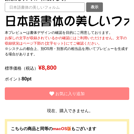
表示
文字種類
本プレビューは書体デザインの確認を目的にご用意しております。
お探しの文字が収録されているかの確認にはご利用いただけません。文字の
価格帯
収録状況はページ下部の [文字セット] にてご確認ください。
〜
※システムの都合上、別OS用・別形式の相当品を用いてプレビューを生成す
る場合があります。
リセット
検索
¥8,800
標準価格（税込）
80pt
ポイント
お気に入り追加
現在、購入できません。
こちらの商品と同等の
macOS
版
もございます