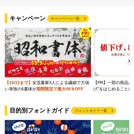
キャンペーン
キャンペーン一覧
【PR】一部の商品か
【10/13まで】
女流書家3人による繊細で力強
げ"をはじめることに
い筆致の6書体が
期間限定で最大49％OFF
目的別フォントガイド
フォントガイド一覧