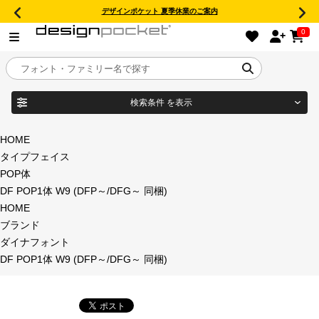
デザインポケット 夏季休業のご案内
0
検索条件
を表示
目的別フォントガイド
ブランド
HOME
タイプフェイス
特集
POP体
DF POP1体 W9 (DFP～/DFG～ 同梱)
商品名
おすすめ
HOME
ブランド
年間ライセンス商品
ダイナフォント
フォント形式
DF POP1体 W9 (DFP～/DFG～ 同梱)
キャンペーン一覧
タイプフェイス