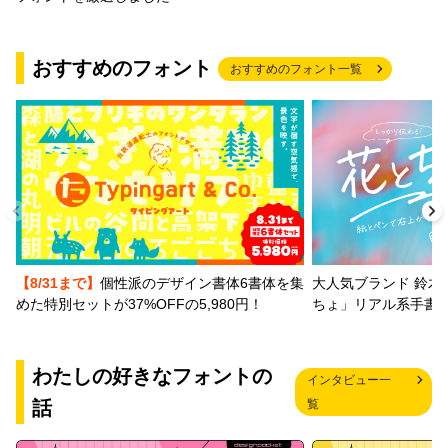
おすすめのフォント
おすすめのフォント一覧
【8/31まで】
個性派のデザイン書体6書体を集
大人気ブランド 鈴木
めた特別セットが37%OFFの5,980円！
ちょ」リアル系手書
わたしの好きなフォントの
インタビュー一
話
覧