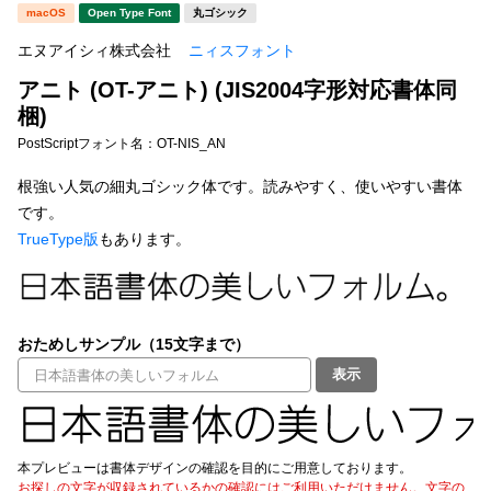
新着一覧
macOS
Open Type Font
丸ゴシック
明朝体
角ゴシック
エヌアイシィ株式会社
ニィスフォント
丸ゴシック
楷書体
アニト (OT-アニト) (JIS2004字形対応書体同
カート
0
宋朝体
清朝体
梱)
PostScriptフォント名：
OT-NIS_AN
教科書体
行書体
マイページ
根強い人気の細丸ゴシック体です。読みやすく、使いやすい書体
草書体
勘亭流
です。
お気に入り
TrueType版
もあります。
江戸文字
デザイン毛筆
すべてを表示
ご利用ガイド
おためしサンプル（15文字まで）
太さ・ウェイト
よくあるご質問
表示
お問い合わせ
セット or 単体
本プレビューは書体デザインの確認を目的にご用意しております。
お探しの文字が収録されているかの確認にはご利用いただけません。文字の