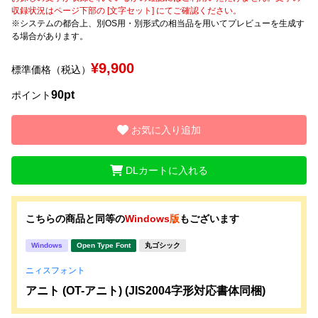
収録状況はページ下部の [文字セット] にてご確認ください。
※システムの都合上、別OS用・別形式の相当品を用いてプレビューを生成す
文字種類
る場合があります。
¥9,900
標準価格（税込）
価格帯
90pt
ポイント
〜
お気に入り追加
リセット
検索
DLカートに入れる
こちらの商品と同等の
Windows
版
もございます
Windows
Open Type Font
丸ゴシック
ニィスフォント
アニト (OT-アニト) (JIS2004字形対応書体同梱)