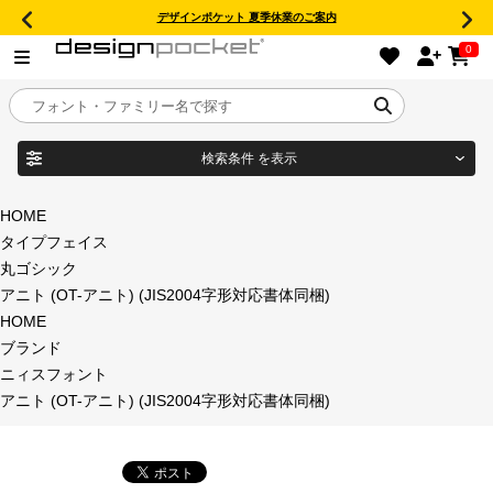
デザインポケット 夏季休業のご案内
0
検索条件
を表示
目的別フォントガイド
ブランド
HOME
タイプフェイス
特集
丸ゴシック
アニト (OT-アニト) (JIS2004字形対応書体同梱)
商品名
おすすめ
HOME
ブランド
年間ライセンス商品
ニィスフォント
フォント形式
アニト (OT-アニト) (JIS2004字形対応書体同梱)
キャンペーン一覧
タイプフェイス