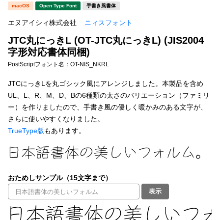
新着一覧
macOS
Open Type Font
手書き風書体
明朝体
角ゴシック
エヌアイシィ株式会社
ニィスフォント
丸ゴシック
楷書体
JTC丸にっきL (OT-JTC丸にっきL) (JIS2004
カート
0
宋朝体
清朝体
字形対応書体同梱)
PostScriptフォント名：
OT-NIS_NKRL
教科書体
行書体
マイページ
JTCにっきLを丸ゴシック風にアレンジしました。本製品を含め
草書体
勘亭流
UL、L、R、M、D、Bの6種類の太さのバリエーション（ファミリ
お気に入り
ー）を作りましたので、手書き風の優しく暖かみのある文字が、
江戸文字
デザイン毛筆
さらに使いやすくなりました。
TrueType版
もあります。
すべてを表示
ご利用ガイド
太さ・ウェイト
よくあるご質問
おためしサンプル（15文字まで）
お問い合わせ
表示
セット or 単体