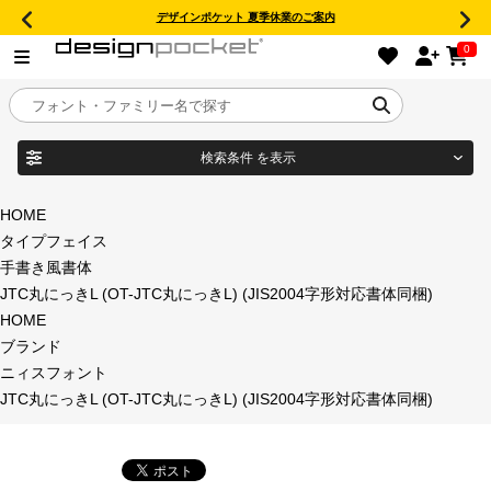
デザインポケット 夏季休業のご案内
0
検索条件
を表示
目的別フォントガイド
ブランド
HOME
タイプフェイス
特集
手書き風書体
JTC丸にっきL (OT-JTC丸にっきL) (JIS2004字形対応書体同梱)
商品名
おすすめ
HOME
ブランド
年間ライセンス商品
ニィスフォント
フォント形式
JTC丸にっきL (OT-JTC丸にっきL) (JIS2004字形対応書体同梱)
キャンペーン一覧
タイプフェイス