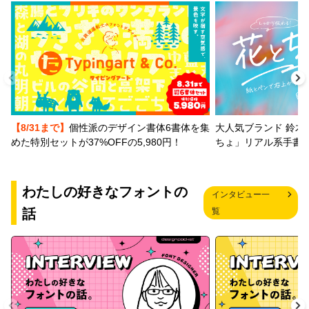
【8/31まで】
個性派のデザイン書体6書体を集
大人気ブランド 鈴木
めた特別セットが37%OFFの5,980円！
ちょ」リアル系手書
わたしの好きなフォントの
インタビュー一
話
覧