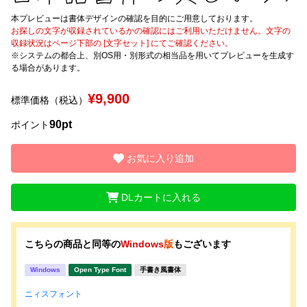
本プレビューは書体デザインの確認を目的にご用意しております。
文字種類
お探しの文字が収録されているかの確認にはご利用いただけません。文字の
収録状況はページ下部の [文字セット] にてご確認ください。
※システムの都合上、別OS用・別形式の相当品を用いてプレビューを生成す
る場合があります。
価格帯
¥9,900
標準価格（税込）
〜
90pt
ポイント
リセット
検索
お気に入り追加
DLカートに入れる
こちらの商品と同等の
Windows
版
もございます
Windows
Open Type Font
手書き風書体
ニィスフォント