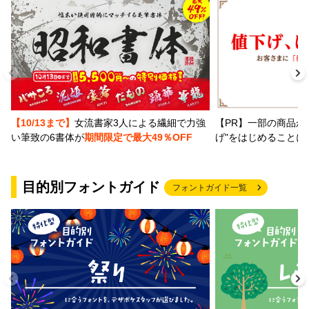
【PR】一部の商品か
【10/13まで】
女流書家3人による繊細で力強
げ"をはじめることに
い筆致の6書体が
期間限定で最大49％OFF
目的別フォントガイド
フォントガイド一覧