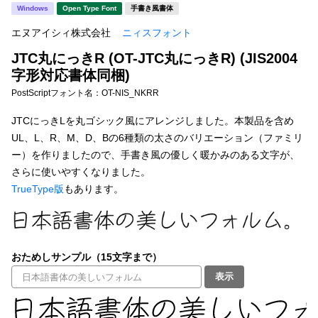
新着一覧
Windows
Open Type Font
手書き風書体
明朝体
角ゴシック
エヌアイシィ株式会社
ニィスフォント
丸ゴシック
楷書体
JTC丸にっきR (OT-JTC丸にっきR) (JIS2004
カート
0
宋朝体
清朝体
字形対応書体同梱)
PostScriptフォント名：
OT-NIS_NKRR
教科書体
行書体
マイページ
JTCにっきLを丸ゴシック風にアレンジしました。本製品を含め
草書体
勘亭流
UL、L、R、M、D、Bの6種類の太さのバリエーション（ファミリ
お気に入り
ー）を作りましたので、手書き風の優しく暖かみのある文字が、
江戸文字
デザイン毛筆
さらに使いやすくなりました。
TrueType版
もあります。
すべてを表示
ご利用ガイド
太さ・ウェイト
よくあるご質問
おためしサンプル（15文字まで）
お問い合わせ
表示
セット or 単体