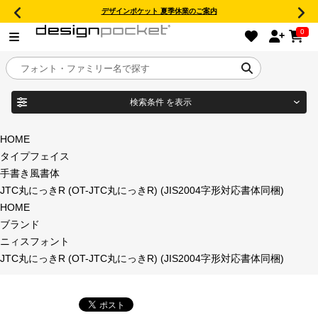
デザインポケット 夏季休業のご案内
0
検索条件
を表示
目的別フォントガイド
ブランド
HOME
タイプフェイス
特集
手書き風書体
JTC丸にっきR (OT-JTC丸にっきR) (JIS2004字形対応書体同梱)
商品名
おすすめ
HOME
ブランド
年間ライセンス商品
ニィスフォント
フォント形式
JTC丸にっきR (OT-JTC丸にっきR) (JIS2004字形対応書体同梱)
キャンペーン一覧
タイプフェイス