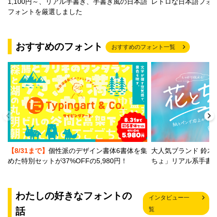
1,100円～、リアル手書き、手書き風の日本語
レトロな日本語フォ
フォントを厳選しました
おすすめのフォント
おすすめのフォント一覧
【8/31まで】
個性派のデザイン書体6書体を集
大人気ブランド 鈴木
めた特別セットが37%OFFの5,980円！
ちょ」リアル系手書
わたしの好きなフォントの
インタビュー一
話
覧