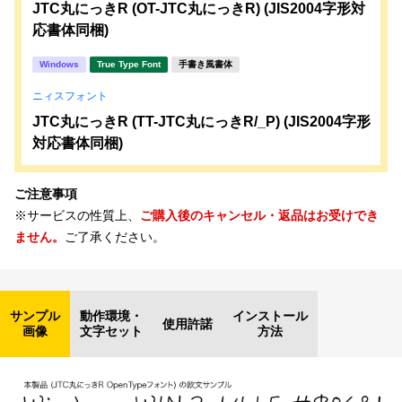
JTC丸にっきR (OT-JTC丸にっきR) (JIS2004字形対
応書体同梱)
Windows
True Type Font
手書き風書体
ニィスフォント
JTC丸にっきR (TT-JTC丸にっきR/_P) (JIS2004字形
対応書体同梱)
ご注意事項
※サービスの性質上、
ご購入後のキャンセル・返品はお受けでき
ません。
ご了承ください。
サンプル
動作環境・
インストール
使用許諾
画像
文字セット
方法