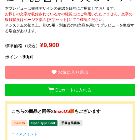
本プレビューは書体デザインの確認を目的にご用意しております。
文字種類
お探しの文字が収録されているかの確認にはご利用いただけません。文字の
収録状況はページ下部の [文字セット] にてご確認ください。
※システムの都合上、別OS用・別形式の相当品を用いてプレビューを生成す
る場合があります。
価格帯
¥9,900
標準価格（税込）
〜
90pt
ポイント
リセット
検索
お気に入り追加
DLカートに入れる
こちらの商品と同等の
macOS
版
もございます
macOS
Open Type Font
手書き風書体
ニィスフォント