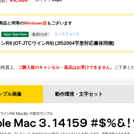
税込）
商品と同等の
Windows
版
もございます
ニィスフォント
Open Type Font
丸ゴシック
ンR8 (OT-JTCウインR8) (JIS2004字形対応書体同梱)
の性質上、
ご購入後のキャンセル・返品はお受けできません。
ご了承く
ンプル
画像
動作環境・
文字セット