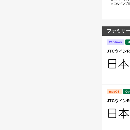
ファミリー
Windows
O
JTCウインR1
macOS
Op
JTCウインR1