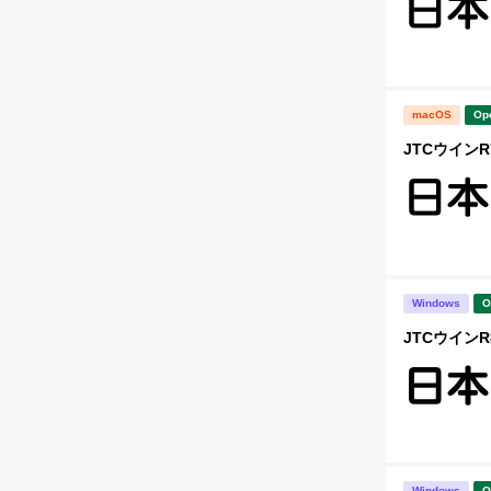
macOS
Op
JTCウインR7
Windows
O
JTCウインR8
Windows
O