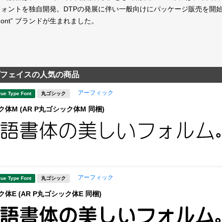
ントを独自開発。DTPの発展に伴い一般向けにパッケージ販売を開始したとき、当時
 Font” ブランドが生まれました。
フェイスの人気の商品
アーフィック
rue Type Font
丸ゴシック
体M (AR P丸ゴシック体M 同梱)
アーフィック
rue Type Font
丸ゴシック
体E (AR P丸ゴシック体E 同梱)