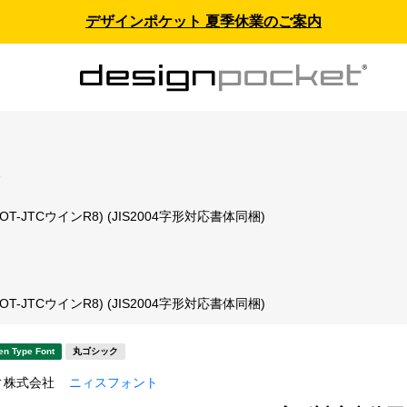
デザインポケット 夏季休業のご案内
ス
(OT-JTCウインR8) (JIS2004字形対応書体同梱)
ト
(OT-JTCウインR8) (JIS2004字形対応書体同梱)
en Type Font
丸ゴシック
ィ株式会社
ニィスフォント