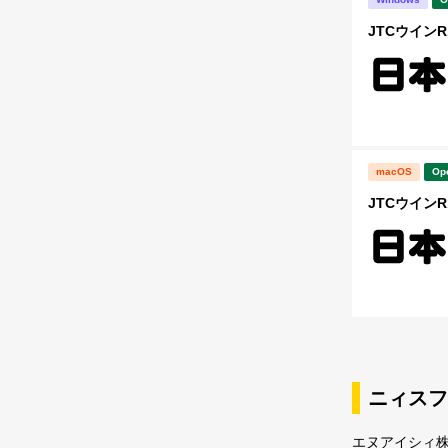
JTCウインR1
macOS
Op
JTCウインR1
ニィスフ
エヌアイシィ株