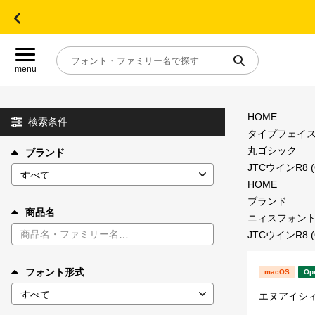
menu
HOME
目的別フォントガイド
検索条件
タイプフェイ
丸ゴシック
ブランド
特集
JTCウインR8 
HOME
おすすめ
ブランド
商品名
ニィスフォン
JTCウインR8 
年間ライセンス商品
フォント形式
macOS
Op
キャンペーン一覧
エヌアイシ