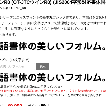
ンR8 (OT-JTCウインR8) (JIS2004字形対応書体同
フォント名：
OT-NIS_R8
Rシリーズはニィスフォントの基本丸ゴシック体であり、本製品を含めR
ミリーフォント）。細い文字はクリアで清潔感があり、太さが増すにつ
ば「り」に顕著なようにふっくらした豊かさに溢れています。
もあります。
プル（15文字まで）
表示
は書体デザインの確認を目的にご用意しております。
が収録されているかの確認にはご利用いただけません。文字の収録状況はページ下部の 
都合上、別OS用・別形式の相当品を用いてプレビューを生成する場合があります。
¥9,900
90pt
ポイント