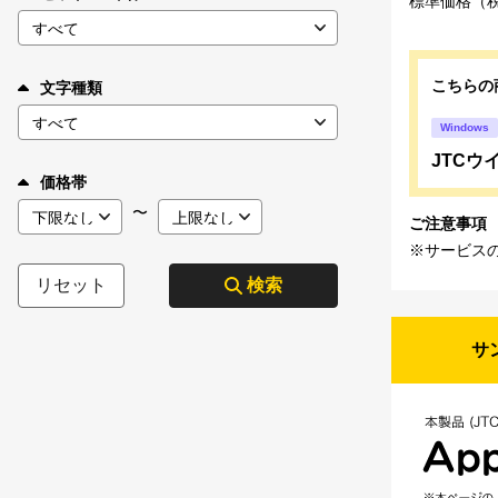
標準価格（
こちらの
文字種類
Windows
JTCウイ
価格帯
〜
ご注意事項
※サービス
リセット
検索
サ