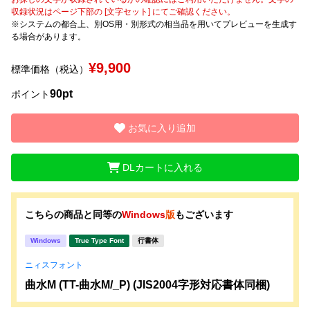
収録状況はページ下部の [文字セット] にてご確認ください。
※システムの都合上、別OS用・別形式の相当品を用いてプレビューを生成す
文字種類
る場合があります。
¥9,900
標準価格（税込）
価格帯
90pt
ポイント
〜
お気に入り追加
リセット
検索
DLカートに入れる
こちらの商品と同等の
Windows
版
もございます
Windows
True Type Font
行書体
ニィスフォント
曲水M (TT-曲水M/_P) (JIS2004字形対応書体同梱)