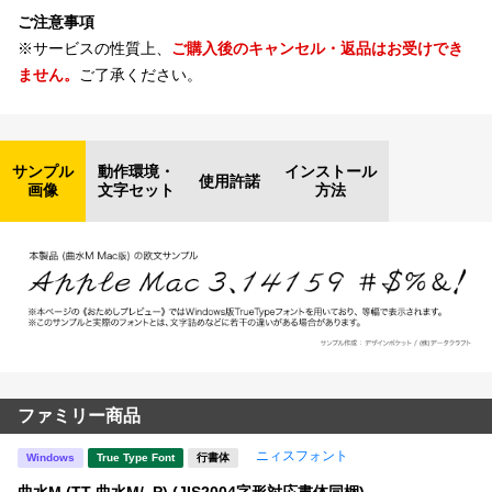
ご注意事項
※サービスの性質上、
ご購入後のキャンセル・返品はお受けでき
ません。
ご了承ください。
サンプル
動作環境・
インストール
使用許諾
画像
文字セット
方法
ファミリー商品
ニィスフォント
Windows
True Type Font
行書体