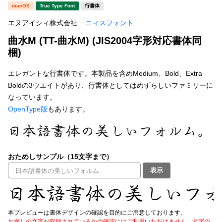
新着一覧
macOS
True Type Font
行書体
明朝体
角ゴシック
エヌアイシィ株式会社
ニィスフォント
丸ゴシック
楷書体
曲水M (TT-曲水M) (JIS2004字形対応書体同
カート
0
宋朝体
清朝体
梱)
教科書体
行書体
エレガントな行書体です。本製品を含めMedium、Bold、Extra
マイページ
Boldの3ウエイトがあり、行書体としてはめずらしいファミリーに
草書体
勘亭流
なっています。
お気に入り
OpenType版
もあります。
江戸文字
デザイン毛筆
すべてを表示
ご利用ガイド
おためしサンプル（15文字まで）
太さ・ウェイト
よくあるご質問
表示
お問い合わせ
セット or 単体
本プレビューは書体デザインの確認を目的にご用意しております。
お探しの文字が収録されているかの確認にはご利用いただけません。文字の