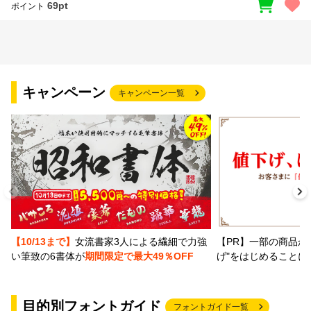
69pt
ポイント
キャンペーン
キャンペーン一覧
【PR】一部の商品か
【10/13まで】
女流書家3人による繊細で力強
げ"をはじめることに
い筆致の6書体が
期間限定で最大49％OFF
目的別フォントガイド
フォントガイド一覧