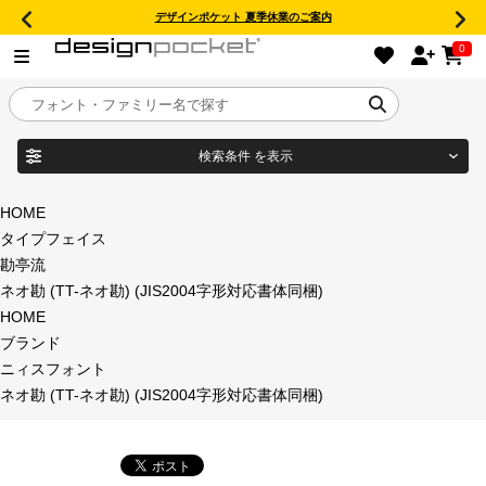
デザインポケット 夏季休業のご案内
0
検索条件
を表示
目的別フォントガイド
ブランド
HOME
タイプフェイス
特集
勘亭流
ネオ勘 (TT-ネオ勘) (JIS2004字形対応書体同梱)
商品名
おすすめ
HOME
ブランド
年間ライセンス商品
ニィスフォント
フォント形式
ネオ勘 (TT-ネオ勘) (JIS2004字形対応書体同梱)
キャンペーン一覧
タイプフェイス