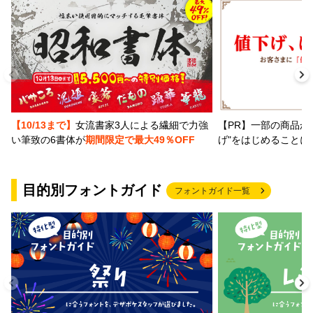
【PR】一部の商品か
【10/13まで】
女流書家3人による繊細で力強
げ"をはじめることに
い筆致の6書体が
期間限定で最大49％OFF
目的別フォントガイド
フォントガイド一覧