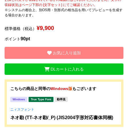
収録状況はページ下部の [文字セット] にてご確認ください。
※システムの都合上、別OS用・別形式の相当品を用いてプレビューを生成す
文字種類
る場合があります。
¥9,900
標準価格（税込）
価格帯
90pt
ポイント
〜
お気に入り追加
リセット
検索
DLカートに入れる
こちらの商品と同等の
Windows
版
もございます
Windows
True Type Font
勘亭流
ニィスフォント
ネオ勘 (TT-ネオ勘/_P) (JIS2004字形対応書体同梱)