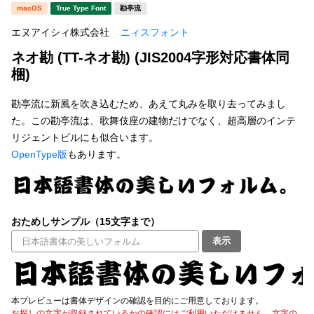
新着一覧
macOS
True Type Font
勘亭流
明朝体
角ゴシック
エヌアイシィ株式会社
ニィスフォント
丸ゴシック
楷書体
ネオ勘 (TT-ネオ勘) (JIS2004字形対応書体同
カート
0
宋朝体
清朝体
梱)
教科書体
行書体
勘亭流に新風を吹き込むため、あえて丸みを取り去ってみまし
マイページ
た。この勘亭流は、歌舞伎座の建物だけでなく、超高層のインテ
草書体
勘亭流
リジェントビルにも似合います。
お気に入り
OpenType版
もあります。
江戸文字
デザイン毛筆
すべてを表示
ご利用ガイド
おためしサンプル（15文字まで）
太さ・ウェイト
よくあるご質問
表示
お問い合わせ
セット or 単体
本プレビューは書体デザインの確認を目的にご用意しております。
お探しの文字が収録されているかの確認にはご利用いただけません。文字の