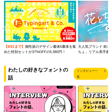
【8/31まで】
個性派のデザイン書体6書体を集
大人気ブランド 鈴木
めた特別セットが37%OFFの5,980円！
ちょ」リアル系手書
わたしの好きなフォントの
インタビュー一
話
覧