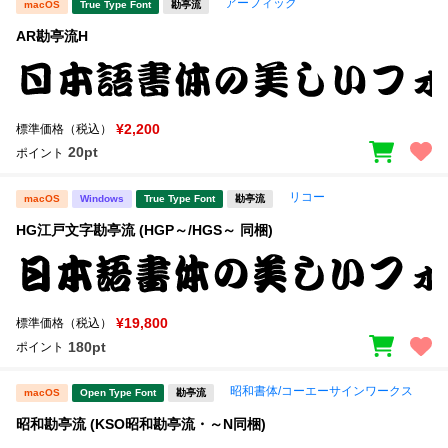
アーフィック
macOS
True Type Font
勘亭流
AR勘亭流H
¥2,200
標準価格（税込）
20pt
ポイント
リコー
macOS
Windows
True Type Font
勘亭流
HG江戸文字勘亭流 (HGP～/HGS～ 同梱)
¥19,800
標準価格（税込）
180pt
ポイント
昭和書体/コーエーサインワークス
macOS
Open Type Font
勘亭流
昭和勘亭流 (KSO昭和勘亭流・～N同梱)