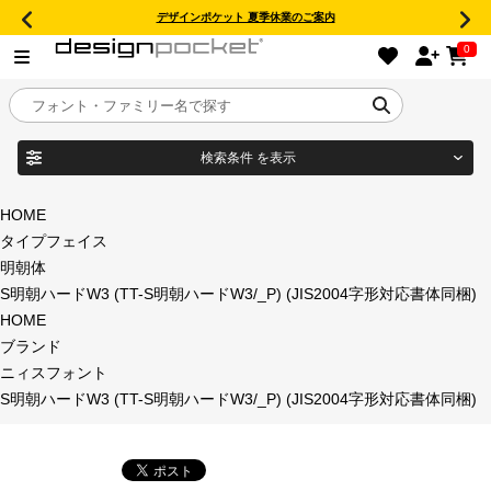
デザインポケット 夏季休業のご案内
0
検索条件
を表示
目的別フォントガイド
ブランド
HOME
タイプフェイス
特集
明朝体
S明朝ハードW3 (TT-S明朝ハードW3/_P) (JIS2004字形対応書体同梱)
商品名
おすすめ
HOME
ブランド
年間ライセンス商品
ニィスフォント
フォント形式
S明朝ハードW3 (TT-S明朝ハードW3/_P) (JIS2004字形対応書体同梱)
キャンペーン一覧
タイプフェイス