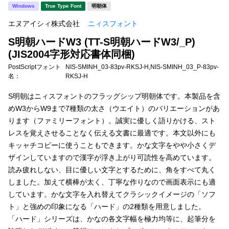
新着一覧
Windows
True Type Font
明朝体
明朝体
角ゴシック
エヌアイシィ株式会社
ニィスフォント
丸ゴシック
楷書体
S明朝ハードW3 (TT-S明朝ハードW3/_P)
カート
0
宋朝体
清朝体
(JIS2004字形対応書体同梱)
PostScriptフォント
NIS-SMINH_03-83pv-RKSJ-H,NIS-SMINH_03_P-83pv-
教科書体
行書体
名：
RKSJ-H
マイページ
草書体
勘亭流
S明朝はニィスフォントのフラッグシップ明朝体です。本製品を含
めW3からW9まで7種類の太さ（ウエイト）のバリエーションがあ
お気に入り
江戸文字
デザイン毛筆
ります（ファミリーフォント）。誠実に優しく語りかける、スト
レスを覚えさせることなく伝える文書に最適です。本文以外にも
すべてを表示
ご利用ガイド
キッャチコピーに使うこともできます。かな文字をやや小さくデ
ザインしていますので漢字が浮き上がり可読性を高めています。
太さ・ウェイト
よくあるご質問
読み疲れしない、目に優しい文字とするために、角をすべて丸く
しました。加えて横棒が太く、丁寧な作りなので画面表示にも適
しています。かな文字を入れ替えてクラシックイメージの「ソフ
お問い合わせ
ト」と強めの印象になる「ハード」の2種類を用意しました。
セット or 単体
「ハード」シリーズは、かなの各文字幅を極力均等に、起筆分を