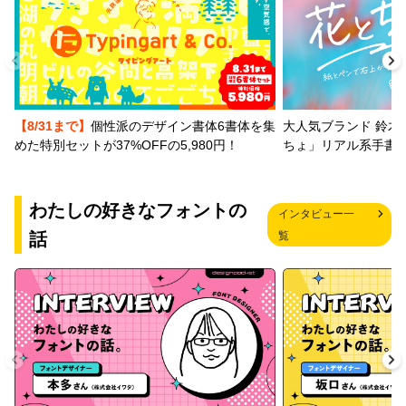
【8/31まで】
個性派のデザイン書体6書体を集
大人気ブランド 鈴木
めた特別セットが37%OFFの5,980円！
ちょ」リアル系手書
わたしの好きなフォントの
インタビュー一
話
覧