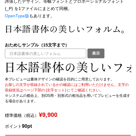
誇張したデザイン。等幅フォントとプロポーショナルフォント
(_P) を1ファイルにまとめて同梱。
文字種類
OpenType版
もあります。
価格帯
おためしサンプル（15文字まで）
〜
表示
リセット
検索
本プレビューは書体デザインの確認を目的にご用意しております。
お探しの文字が収録されているかの確認にはご利用いただけません。文字の
収録状況はページ下部の [文字セット] にてご確認ください。
※システムの都合上、別OS用・別形式の相当品を用いてプレビューを生成す
る場合があります。
¥9,900
標準価格（税込）
90pt
ポイント