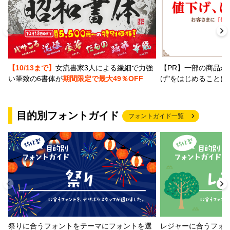
【PR】一部の商品か
【10/13まで】
女流書家3人による繊細で力強
げ"をはじめることに
い筆致の6書体が
期間限定で最大49％OFF
目的別フォントガイド
フォントガイド一覧
祭りに合うフォントをテーマにフォントを選
レジャーに合うフォ