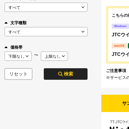
こちらの
文字種類
Windows
JTCウイ
macOS
価格帯
JTCウイ
〜
ご注意事項
リセット
検索
※サービス
サ