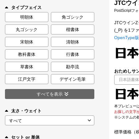
JTCウイ
新着一覧
タイプフェイス
PostScript
明朝体
角ゴシック
JTCウイ
丸ゴシック
楷書体
(_P) を
カート
0
OpenType版
宋朝体
清朝体
マイページ
教科書体
行書体
お気に入り
草書体
勘亭流
おためしサン
江戸文字
デザイン毛筆
ご利用ガイド
すべてを表示
よくあるご質問
本プレビュー
太さ・ウェイト
お探しの文字
※システムの
お問い合わせ
標準価格（
セット or 単体