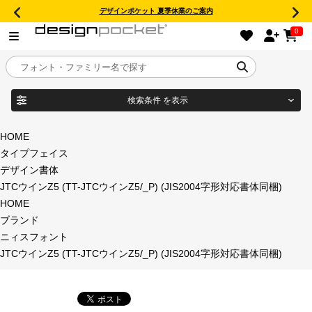
デザインポケット 夏季休業のご案内
0
検索条件
を表示
目的別フォントガイド
ブランド
HOME
タイプフェイス
特集
デザイン書体
JTCウインZ5 (TT-JTCウインZ5/_P) (JIS2004字形対応書体同梱)
商品名
おすすめ
HOME
ブランド
年間ライセンス商品
ニィスフォント
フォント形式
JTCウインZ5 (TT-JTCウインZ5/_P) (JIS2004字形対応書体同梱)
キャンペーン一覧
タイプフェイス