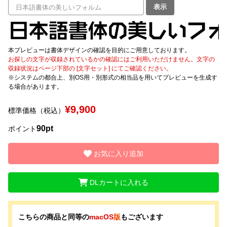
表示
文字種類
本プレビューは書体デザインの確認を目的にご用意しております。
お探しの文字が収録されているかの確認にはご利用いただけません。文字の
価格帯
収録状況はページ下部の [文字セット] にてご確認ください。
※システムの都合上、別OS用・別形式の相当品を用いてプレビューを生成す
〜
る場合があります。
¥9,900
標準価格（税込）
リセット
検索
90pt
ポイント
お気に入り追加
DLカートに入れる
こちらの商品と同等の
macOS
版
もございます