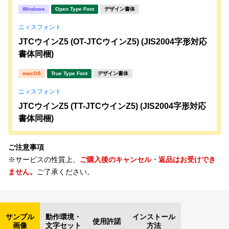
Windows
Open Type Font
デザイン書体
ニィスフォント
JTCウインZ5 (OT-JTCウインZ5) (JIS2004字形対応
書体同梱)
macOS
True Type Font
デザイン書体
ニィスフォント
JTCウインZ5 (TT-JTCウインZ5) (JIS2004字形対応
書体同梱)
ご注意事項
※サービスの性質上、
ご購入後のキャンセル・返品はお受けでき
ません。
ご了承ください。
サンプル
動作環境・
インストール
使用許諾
画像
文字セット
方法