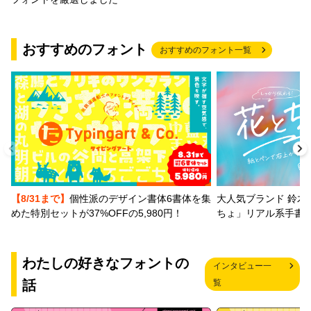
おすすめのフォント
おすすめのフォント一覧
【8/31まで】
個性派のデザイン書体6書体を集
大人気ブランド 鈴木
めた特別セットが37%OFFの5,980円！
ちょ」リアル系手書
わたしの好きなフォントの
インタビュー一
話
覧