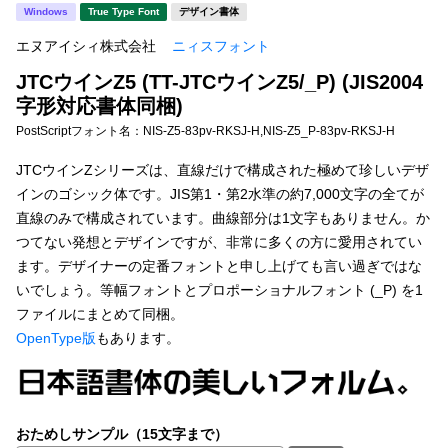
新着一覧
Windows
True Type Font
デザイン書体
明朝体
角ゴシック
エヌアイシィ株式会社
ニィスフォント
丸ゴシック
楷書体
JTCウインZ5 (TT-JTCウインZ5/_P) (JIS2004
カート
0
宋朝体
清朝体
字形対応書体同梱)
PostScriptフォント名：
NIS-Z5-83pv-RKSJ-H,NIS-Z5_P-83pv-RKSJ-H
教科書体
行書体
マイページ
JTCウインZシリーズは、直線だけで構成された極めて珍しいデザ
草書体
勘亭流
インのゴシック体です。JIS第1・第2水準の約7,000文字の全てが
お気に入り
直線のみで構成されています。曲線部分は1文字もありません。か
江戸文字
デザイン毛筆
つてない発想とデザインですが、非常に多くの方に愛用されてい
ます。デザイナーの定番フォントと申し上げても言い過ぎではな
すべてを表示
ご利用ガイド
いでしょう。等幅フォントとプロポーショナルフォント (_P) を1
ファイルにまとめて同梱。
太さ・ウェイト
よくあるご質問
OpenType版
もあります。
お問い合わせ
セット or 単体
おためしサンプル（15文字まで）