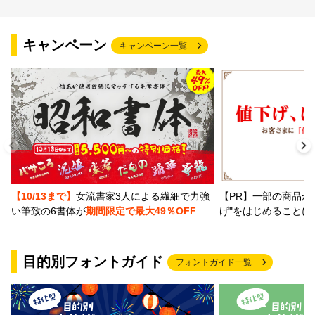
キャンペーン
キャンペーン一覧
【PR】一部の商品か
【10/13まで】
女流書家3人による繊細で力強
げ"をはじめることに
い筆致の6書体が
期間限定で最大49％OFF
目的別フォントガイド
フォントガイド一覧