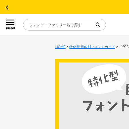
menu
HOME
>
特化型 目的別フォントガイド
> 「2
目的別フォントガイド
特集
おすすめ
年間ライセンス商品
キャンペーン一覧