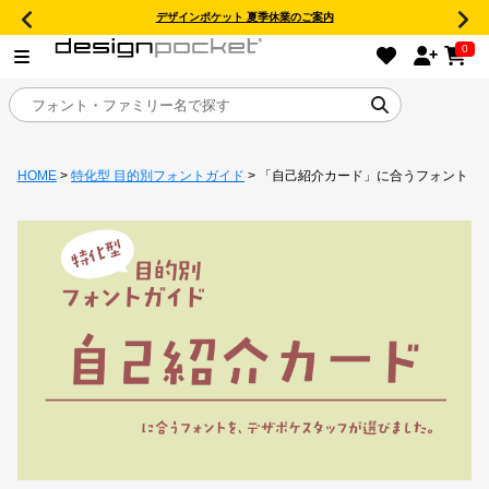
デザインポケット 夏季休業のご案内
0
HOME
>
特化型 目的別フォントガイド
> 「自己紹介カード」に合うフォント
目的別フォントガイド
特集
おすすめ
年間ライセンス商品
キャンペーン一覧