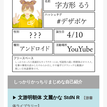
しっかりかっちりまじめな自己紹介
文游明朝体 文麗かな StdN R
▶
【游書
体ライブラリー】