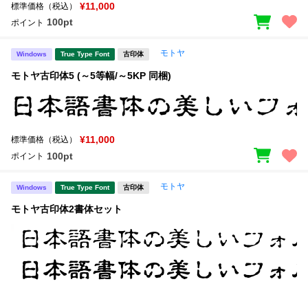
新着一覧
¥11,000
標準価格（税込）
明朝体
角ゴシック
100pt
ポイント
丸ゴシック
楷書体
モトヤ
Windows
True Type Font
古印体
カート
0
宋朝体
清朝体
モトヤ古印体5 (～5等幅/～5KP 同梱)
教科書体
行書体
マイページ
草書体
勘亭流
¥11,000
標準価格（税込）
お気に入り
江戸文字
デザイン毛筆
100pt
ポイント
すべてを表示
ご利用ガイド
モトヤ
Windows
True Type Font
古印体
モトヤ古印体2書体セット
太さ・ウェイト
よくあるご質問
お問い合わせ
セット or 単体