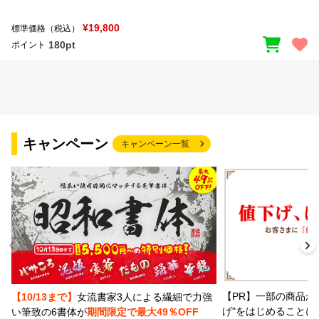
¥19,800
標準価格（税込）
文字種類
180pt
ポイント
価格帯
〜
キャンペーン
キャンペーン一覧
リセット
検索
【PR】一部の商品か
【10/13まで】
女流書家3人による繊細で力強
げ"をはじめることに
い筆致の6書体が
期間限定で最大49％OFF