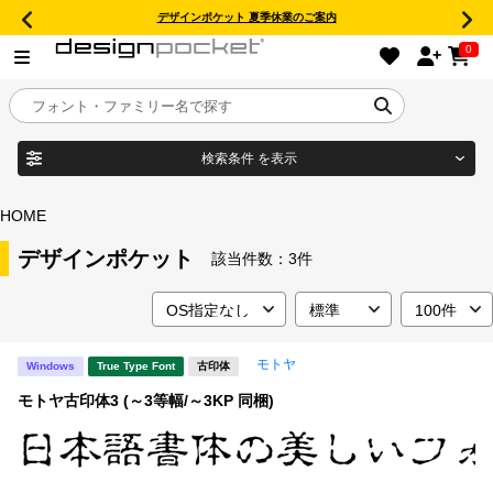
デザインポケット 夏季休業のご案内
0
検索条件
を表示
目的別フォントガイド
ブランド
HOME
特集
デザインポケット
該当件数：
3件
商品名
おすすめ
モトヤ
Windows
True Type Font
古印体
年間ライセンス商品
フォント形式
モトヤ古印体3 (～3等幅/～3KP 同梱)
キャンペーン一覧
タイプフェイス