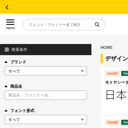
menu
HOME
目的別フォントガイド
検索条件
デザイン
ブランド
特集
macOS
Op
おすすめ
モトヤシーダ1
商品名
年間ライセンス商品
フォント形式
キャンペーン一覧
macOS
Op