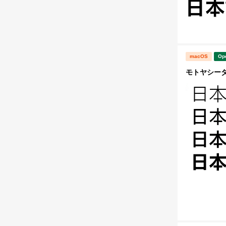
macOS
Op
モトヤシーダ4