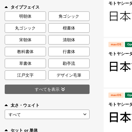
新着一覧
モトヤシーダ2
タイプフェイス
明朝体
角ゴシック
丸ゴシック
楷書体
カート
0
宋朝体
清朝体
macOS
Op
マイページ
教科書体
行書体
モトヤシーダ3
お気に入り
草書体
勘亭流
江戸文字
デザイン毛筆
ご利用ガイド
すべてを表示
macOS
Op
よくあるご質問
モトヤシーダ4
太さ・ウェイト
お問い合わせ
セット or 単体