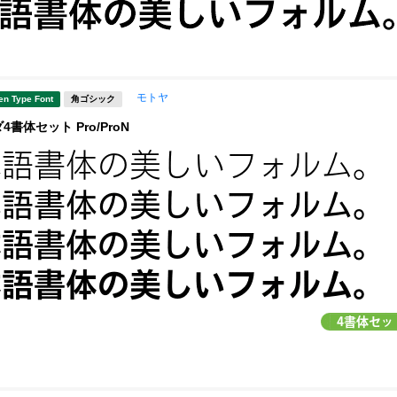
モトヤ
en Type Font
角ゴシック
書体セット Pro/ProN