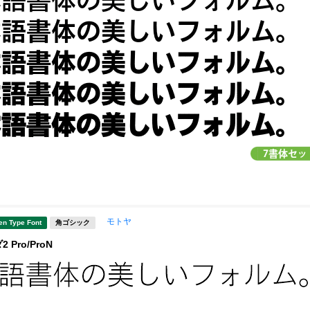
モトヤ
en Type Font
角ゴシック
Pro/ProN