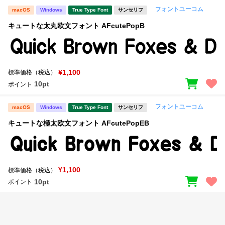
フォントユーコム
macOS
Windows
True Type Font
サンセリフ
文字種類
キュートな太丸欧文フォント AFcutePopB
価格帯
¥1,100
標準価格（税込）
〜
10pt
ポイント
フォントユーコム
macOS
Windows
True Type Font
サンセリフ
リセット
検索
キュートな極太欧文フォント AFcutePopEB
¥1,100
標準価格（税込）
10pt
ポイント