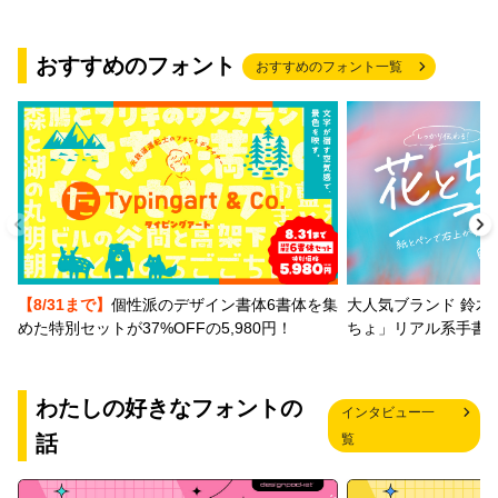
おすすめのフォント
おすすめのフォント一覧
【8/31まで】
個性派のデザイン書体6書体を集
大人気ブランド 鈴木
めた特別セットが37%OFFの5,980円！
ちょ」リアル系手書
わたしの好きなフォントの
インタビュー一
話
覧