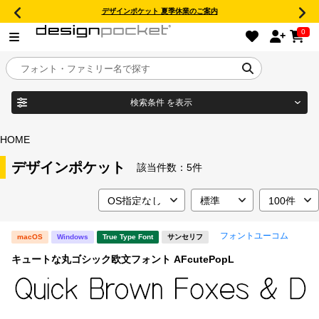
デザインポケット 夏季休業のご案内
0
検索条件
を表示
目的別フォントガイド
ブランド
HOME
特集
デザインポケット
該当件数：
5件
商品名
おすすめ
フォントユーコム
macOS
Windows
True Type Font
サンセリフ
年間ライセンス商品
フォント形式
キュートな丸ゴシック欧文フォント AFcutePopL
キャンペーン一覧
タイプフェイス