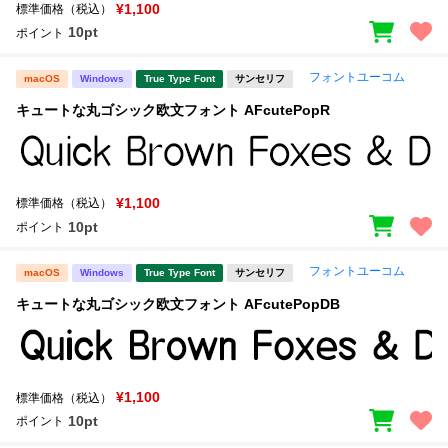
新着一覧
¥1,100
標準価格（税込）
明朝体
角ゴシック
10pt
ポイント
丸ゴシック
楷書体
フォントユーコム
macOS
Windows
True Type Font
サンセリフ
カート
0
宋朝体
清朝体
キュートな丸ゴシック欧文フォント AFcutePopR
教科書体
行書体
マイページ
草書体
勘亭流
¥1,100
標準価格（税込）
お気に入り
江戸文字
デザイン毛筆
10pt
ポイント
すべてを表示
ご利用ガイド
フォントユーコム
macOS
Windows
True Type Font
サンセリフ
キュートな丸ゴシック欧文フォント AFcutePopDB
太さ・ウェイト
よくあるご質問
お問い合わせ
¥1,100
標準価格（税込）
セット or 単体
10pt
ポイント