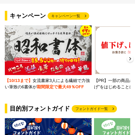
キャンペーン
キャンペーン一覧
【PR】一部の商品か
【10/13まで】
女流書家3人による繊細で力強
げ"をはじめることに
い筆致の6書体が
期間限定で最大49％OFF
目的別フォントガイド
フォントガイド一覧