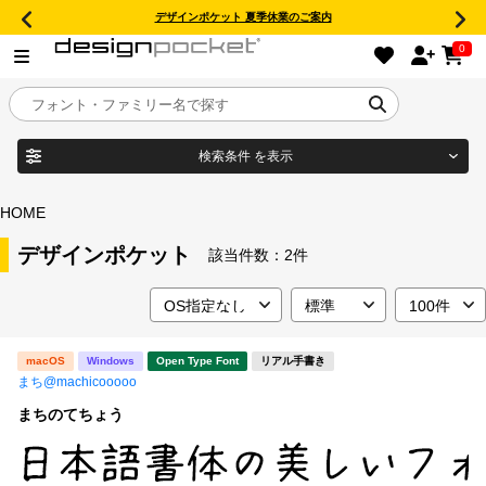
デザインポケット 夏季休業のご案内
0
検索条件
を表示
目的別フォントガイド
ブランド
HOME
特集
デザインポケット
該当件数：
2件
商品名
おすすめ
macOS
Windows
Open Type Font
リアル手書き
年間ライセンス商品
まち@machicooooo
フォント形式
まちのてちょう
キャンペーン一覧
タイプフェイス