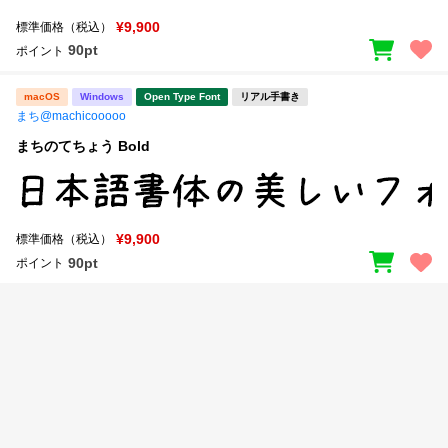
新着一覧
明朝体
角ゴシック
¥9,900
標準価格（税込）
90pt
ポイント
丸ゴシック
楷書体
カート
macOS
Windows
Open Type Font
リアル手書き
0
宋朝体
清朝体
まち@machicooooo
教科書体
行書体
まちのてちょう Bold
マイページ
草書体
勘亭流
お気に入り
江戸文字
デザイン毛筆
¥9,900
標準価格（税込）
90pt
ポイント
すべてを表示
ご利用ガイド
太さ・ウェイト
よくあるご質問
お問い合わせ
セット or 単体