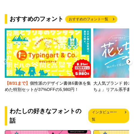
おすすめのフォント
おすすめのフォント一覧
【8/31まで】
個性派のデザイン書体6書体を集
大人気ブランド 鈴木
めた特別セットが37%OFFの5,980円！
ちょ」リアル系手書
わたしの好きなフォントの
インタビュー一
話
覧