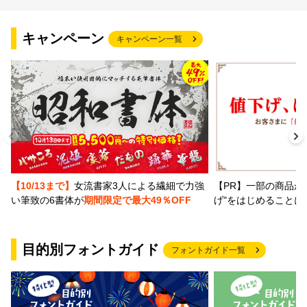
文字種類
キャンペーン
キャンペーン一覧
価格帯
〜
リセット
検索
【PR】一部の商品か
【10/13まで】
女流書家3人による繊細で力強
げ"をはじめることに
い筆致の6書体が
期間限定で最大49％OFF
目的別フォントガイド
フォントガイド一覧