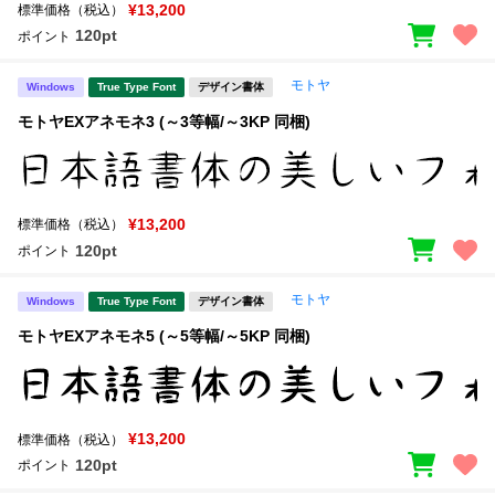
新着一覧
¥13,200
標準価格（税込）
明朝体
角ゴシック
120pt
ポイント
丸ゴシック
楷書体
モトヤ
Windows
True Type Font
デザイン書体
カート
0
宋朝体
清朝体
モトヤEXアネモネ3 (～3等幅/～3KP 同梱)
教科書体
行書体
マイページ
草書体
勘亭流
¥13,200
標準価格（税込）
お気に入り
江戸文字
デザイン毛筆
120pt
ポイント
すべてを表示
ご利用ガイド
モトヤ
Windows
True Type Font
デザイン書体
モトヤEXアネモネ5 (～5等幅/～5KP 同梱)
太さ・ウェイト
よくあるご質問
お問い合わせ
¥13,200
標準価格（税込）
セット or 単体
120pt
ポイント