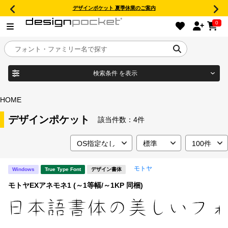
デザインポケット 夏季休業のご案内
0
検索条件
を表示
目的別フォントガイド
ブランド
HOME
特集
デザインポケット
該当件数：
4件
商品名
おすすめ
モトヤ
Windows
True Type Font
デザイン書体
年間ライセンス商品
フォント形式
モトヤEXアネモネ1 (～1等幅/～1KP 同梱)
キャンペーン一覧
タイプフェイス