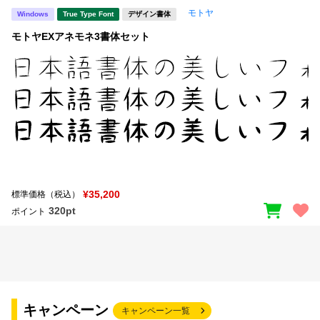
モトヤ
Windows
True Type Font
デザイン書体
文字種類
モトヤEXアネモネ3書体セット
価格帯
〜
リセット
検索
¥35,200
標準価格（税込）
320pt
ポイント
キャンペーン
キャンペーン一覧