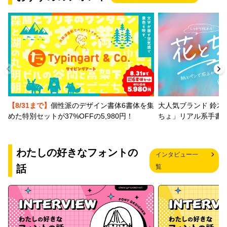
【8/31まで】
個性派のデザイン書体6書体を集
大人気ブランド 鈴木
めた特別セットが37%OFFの5,980円！
ちょ」リアル系手書
わたしの好きなフォントの
インタビュー一
話
覧