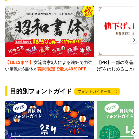
【PR】一部の商品か
【10/13まで】
女流書家3人による繊細で力強
げ"をはじめることに
い筆致の6書体が
期間限定で最大49％OFF
目的別フォントガイド
フォントガイド一覧