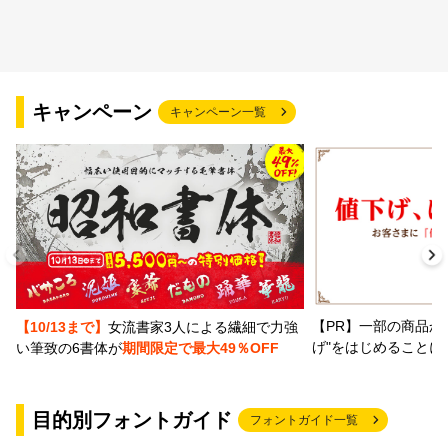
文字種類
キャンペーン
キャンペーン一覧
価格帯
〜
リセット
検索
【PR】一部の商品か
【10/13まで】
女流書家3人による繊細で力強
げ"をはじめることに
い筆致の6書体が
期間限定で最大49％OFF
目的別フォントガイド
フォントガイド一覧