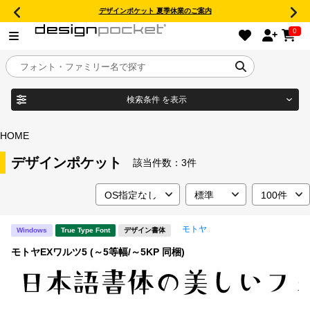
デザインポケット 夏季休業のご案内
0
検索条件
を表示
目的別フォントガイド
ブランド
HOME
特集
デザインポケット
該当件数：
3件
商品名
おすすめ
モトヤ
Windows
True Type Font
デザイン書体
年間ライセンス商品
フォント形式
モトヤEXワルツ5 (～5等幅/～5KP 同梱)
キャンペーン一覧
タイプフェイス