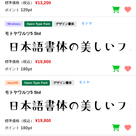
新着一覧
¥13,200
標準価格（税込）
明朝体
角ゴシック
120pt
ポイント
丸ゴシック
楷書体
モトヤ
Windows
Open Type Font
デザイン書体
カート
0
宋朝体
清朝体
モトヤワルツ5 Std
教科書体
行書体
マイページ
草書体
勘亭流
¥19,800
標準価格（税込）
お気に入り
江戸文字
デザイン毛筆
180pt
ポイント
すべてを表示
ご利用ガイド
モトヤ
macOS
Open Type Font
デザイン書体
モトヤワルツ5 Std
太さ・ウェイト
よくあるご質問
お問い合わせ
¥19,800
標準価格（税込）
セット or 単体
180pt
ポイント