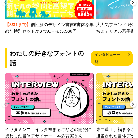
【8/31まで】
個性派のデザイン書体6書体を集
大人気ブランド 鈴木
めた特別セットが37%OFFの5,980円！
ちょ」リアル系手書
わたしの好きなフォントの
インタビュー一
話
覧
イワタミンゴ、イワタ福まるごなどの開発に
東亜重工、福まるご
携わった書体デザイナー・本多育実さん
担当された書体デザ