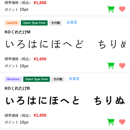
新着一覧
¥1,650
標準価格（税込）
明朝体
角ゴシック
15pt
ポイント
丸ゴシック
楷書体
欣喜堂
macOS
Open Type Font
その他
カート
0
宋朝体
清朝体
KOくれたけM
教科書体
行書体
マイページ
草書体
勘亭流
¥1,650
標準価格（税込）
お気に入り
江戸文字
デザイン毛筆
15pt
ポイント
すべてを表示
ご利用ガイド
欣喜堂
Windows
Open Type Font
その他
KOくれたけB
太さ・ウェイト
よくあるご質問
お問い合わせ
¥1,650
標準価格（税込）
セット or 単体
15pt
ポイント