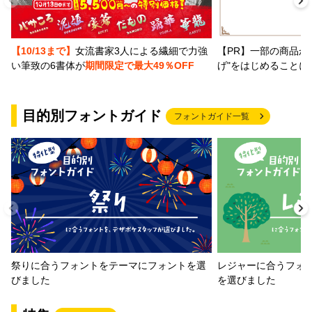
【PR】一部の商品か
【10/13まで】
女流書家3人による繊細で力強
げ"をはじめることに
い筆致の6書体が
期間限定で最大49％OFF
目的別フォントガイド
フォントガイド一覧
祭りに合うフォントをテーマにフォントを選
レジャーに合うフォ
びました
を選びました