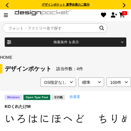
デザインポケット 夏季休業のご案内
0
検索条件
を表示
目的別フォントガイド
ブランド
HOME
特集
デザインポケット
該当件数：
4件
商品名
おすすめ
欣喜堂
Windows
Open Type Font
その他
年間ライセンス商品
フォント形式
KOくれたけM
キャンペーン一覧
タイプフェイス