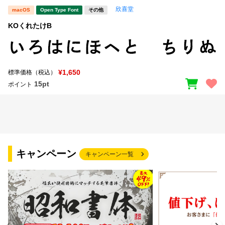
欣喜堂
macOS
Open Type Font
その他
文字種類
KOくれたけB
価格帯
¥1,650
標準価格（税込）
〜
15pt
ポイント
リセット
検索
キャンペーン
キャンペーン一覧