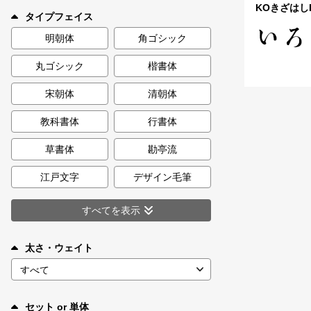
新着一覧
KOきざはし
タイプフェイス
明朝体
角ゴシック
丸ゴシック
楷書体
カート
0
宋朝体
清朝体
マイページ
教科書体
行書体
お気に入り
草書体
勘亭流
江戸文字
デザイン毛筆
ご利用ガイド
すべてを表示
よくあるご質問
太さ・ウェイト
お問い合わせ
セット or 単体