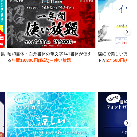
を集
昭和書体・白舟書体の筆文字141書体が使え
繊細で美しい万年筆
る
年間19,800円(税込)～使い放題
トが
27,500円(税込)