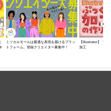
と
ミツカルモールは最適な表現を届けるプラッ
【Illustrator
キ
トフォーム。登録クリエイター募集中！
加工