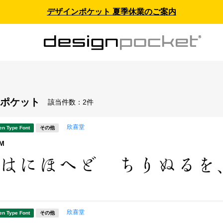
デザインポケット 夏季休業のご案内
ポケット
該当件数：
2件
欣喜堂
en Type Font
その他
M
欣喜堂
en Type Font
その他