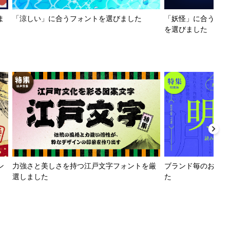
ま
「涼しい」に合うフォントを選びました
「妖怪」に合うフォ
を選びました
ン
力強さと美しさを持つ江戸文字フォントを厳
ブランド毎のおすす
選しました
た