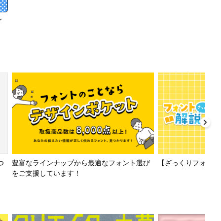
イ
【ざっくりフォント解
つ
豊富なラインナップから最適なフォント選び
をご支援しています！