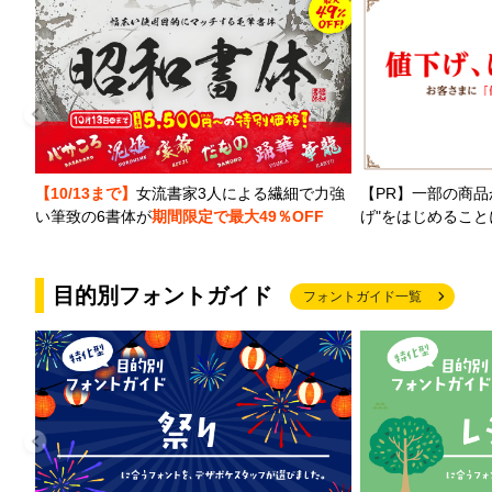
【PR】一部の商品
【10/13まで】
女流書家3人による繊細で力強
げ"をはじめるこ
い筆致の6書体が
期間限定で最大49％OFF
目的別フォントガイド
フォントガイド一覧