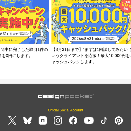
期間中に完了した取引1件の
【8月31日まで】“まずは1回試してみたい”
料を0円にします。
いうクライアントを応援！最大10,000円を
ャッシュバックします。
Official Social Account