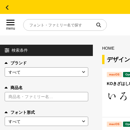
menu
HOME
目的別フォントガイド
検索条件
デザイン
ブランド
特集
macOS
Op
おすすめ
KOきざはし
商品名
年間ライセンス商品
フォント形式
キャンペーン一覧
macOS
Op