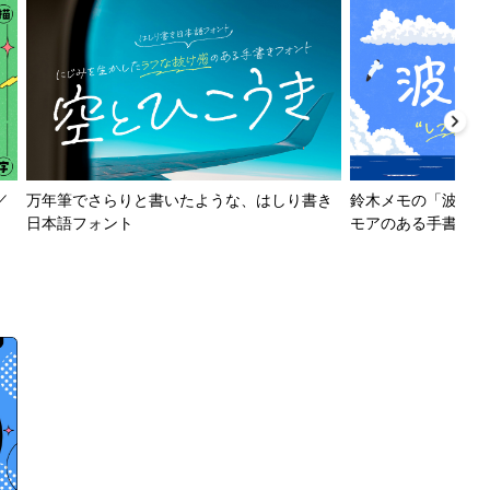
／
万年筆でさらりと書いたような、はしり書き
鈴木メモの「波とか
日本語フォント
モアのある手書きフ