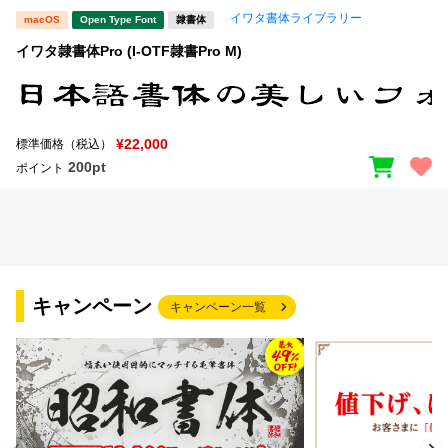
イワタ書体ライブラリー
macOS
Open Type Font
隷書体
文字種類
イワタ隷書体Pro (I-OTF隷書Pro M)
価格帯
¥22,000
標準価格（税込）
〜
200pt
ポイント
リセット
検索
キャンペーン
キャンペーン一覧