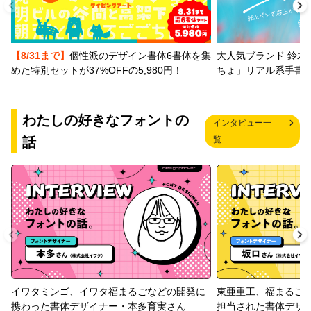
【8/31まで】
個性派のデザイン書体6書体を集
大人気ブランド 鈴木
めた特別セットが37%OFFの5,980円！
ちょ」リアル系手書
わたしの好きなフォントの
インタビュー一
話
覧
イワタミンゴ、イワタ福まるごなどの開発に
東亜重工、福まるご
携わった書体デザイナー・本多育実さん
担当された書体デザ