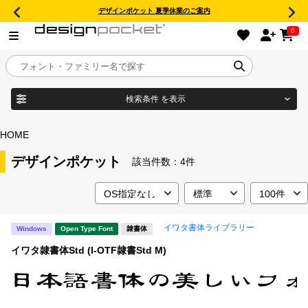
デザインポケット 夏季休業のご案内
0
検索条件
を表示
目的別フォントガイド
ブランド
HOME
特集
デザインポケット
該当件数：
4件
商品名
おすすめ
イワタ書体ライブラリー
Windows
Open Type Font
隷書体
年間ライセンス商品
フォント形式
イワタ隷書体Std (I-OTF隷書Std M)
キャンペーン一覧
タイプフェイス