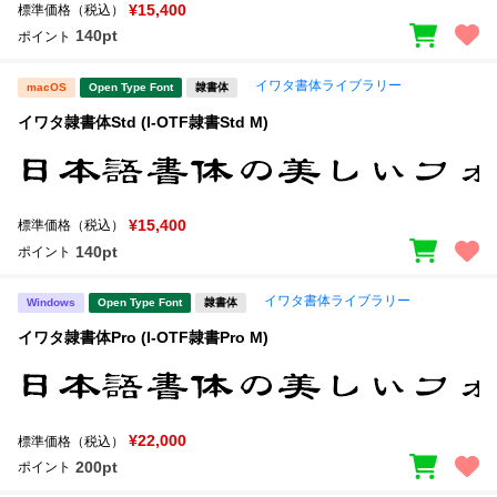
新着一覧
¥15,400
標準価格（税込）
明朝体
角ゴシック
140pt
ポイント
丸ゴシック
楷書体
イワタ書体ライブラリー
macOS
Open Type Font
隷書体
カート
0
宋朝体
清朝体
イワタ隷書体Std (I-OTF隷書Std M)
教科書体
行書体
マイページ
草書体
勘亭流
¥15,400
標準価格（税込）
お気に入り
江戸文字
デザイン毛筆
140pt
ポイント
すべてを表示
ご利用ガイド
イワタ書体ライブラリー
Windows
Open Type Font
隷書体
イワタ隷書体Pro (I-OTF隷書Pro M)
太さ・ウェイト
よくあるご質問
お問い合わせ
¥22,000
標準価格（税込）
セット or 単体
200pt
ポイント