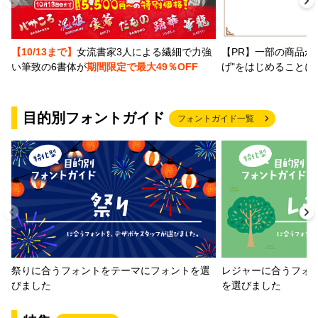
【PR】一部の商品か
【10/13まで】
女流書家3人による繊細で力強
げ"をはじめることに
い筆致の6書体が
期間限定で最大49％OFF
目的別フォントガイド
フォントガイド一覧
祭りに合うフォントをテーマにフォントを選
レジャーに合うフォ
びました
を選びました