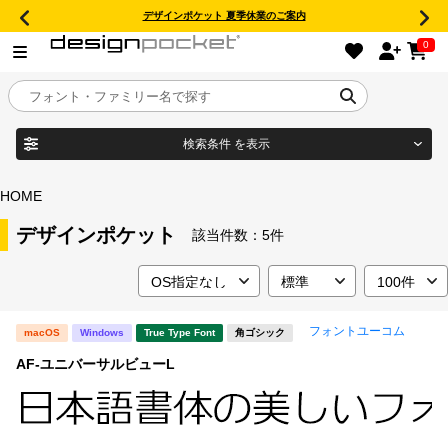
デザインポケット 夏季休業のご案内
0
検索条件
を表示
目的別フォントガイド
ブランド
HOME
特集
デザインポケット
該当件数：
5件
商品名
おすすめ
フォントユーコム
macOS
Windows
True Type Font
角ゴシック
年間ライセンス商品
フォント形式
AF-ユニバーサルビューL
キャンペーン一覧
タイプフェイス