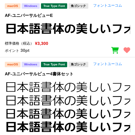
フォントユーコム
macOS
Windows
True Type Font
角ゴシック
文字種類
AF-ユニバーサルビューE
価格帯
¥3,300
標準価格（税込）
〜
30pt
ポイント
フォントユーコム
macOS
Windows
True Type Font
角ゴシック
リセット
検索
AF-ユニバーサルビュー4書体セット