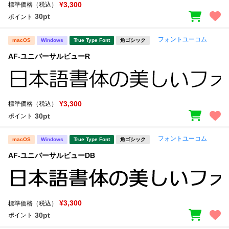
新着一覧
¥3,300
標準価格（税込）
明朝体
角ゴシック
30pt
ポイント
丸ゴシック
楷書体
フォントユーコム
macOS
Windows
True Type Font
角ゴシック
カート
0
宋朝体
清朝体
AF-ユニバーサルビューR
教科書体
行書体
マイページ
草書体
勘亭流
¥3,300
標準価格（税込）
お気に入り
江戸文字
デザイン毛筆
30pt
ポイント
すべてを表示
ご利用ガイド
フォントユーコム
macOS
Windows
True Type Font
角ゴシック
AF-ユニバーサルビューDB
太さ・ウェイト
よくあるご質問
お問い合わせ
¥3,300
標準価格（税込）
セット or 単体
30pt
ポイント