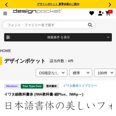
デザインポケット 夏季休業のご案内
0
検索条件
を表示
目的別フォントガイド
ブランド
HOME
特集
デザインポケット
該当件数：
4件
商品名
おすすめ
イワタ書体ライブラリー
Windows
True Type Font
教科書体
年間ライセンス商品
フォント形式
イワタ細教科書体 (IWA教科書-細Plus、IWAp～)
キャンペーン一覧
タイプフェイス