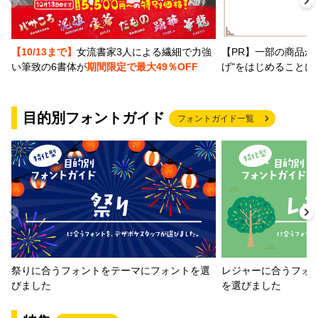
【PR】一部の商品か
【10/13まで】
女流書家3人による繊細で力強
げ"をはじめることに
い筆致の6書体が
期間限定で最大49％OFF
目的別フォントガイド
フォントガイド一覧
祭りに合うフォントをテーマにフォントを選
レジャーに合うフォ
びました
を選びました