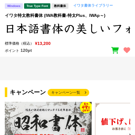
イワタ書体ライブラリー
Windows
True Type Font
教科書体
文字種類
イワタ特太教科書体 (IWA教科書-特太Plus、IWAp～)
価格帯
¥13,200
標準価格（税込）
〜
120pt
ポイント
リセット
検索
キャンペーン
キャンペーン一覧