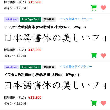
新着一覧
¥13,200
標準価格（税込）
明朝体
角ゴシック
120pt
ポイント
丸ゴシック
楷書体
イワタ書体ライブラリー
Windows
True Type Font
教科書体
カート
0
宋朝体
清朝体
イワタ中太教科書体 (IWA教科書-中太Plus、IWAp～)
教科書体
行書体
マイページ
草書体
勘亭流
¥13,200
標準価格（税込）
お気に入り
江戸文字
デザイン毛筆
120pt
ポイント
すべてを表示
ご利用ガイド
イワタ書体ライブラリー
Windows
True Type Font
教科書体
イワタ太教科書体 (IWA教科書-太Plus、IWAp～)
太さ・ウェイト
よくあるご質問
お問い合わせ
¥13,200
標準価格（税込）
セット or 単体
120pt
ポイント