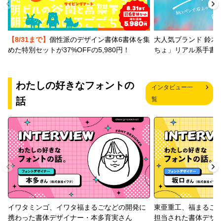
【8/31まで】
個性派のデザイン書体6書体を集
大人気ブランド 鈴木
めた特別セットが37%OFFの5,980円！
ちょ」リアル系手書
わたしの好きなフォントの
インタビュー一
話
覧
イワタミンゴ、イワタ福まるごなどの開発に
東亜重工、福まるご
携わった書体デザイナー・本多育実さん
担当された書体デザ