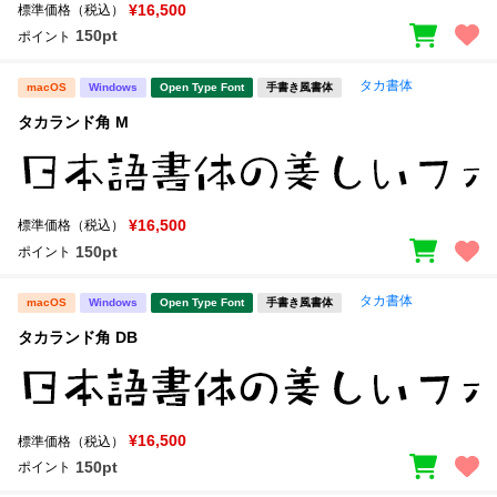
新着一覧
¥16,500
標準価格（税込）
明朝体
角ゴシック
150pt
ポイント
丸ゴシック
楷書体
タカ書体
macOS
Windows
Open Type Font
手書き風書体
カート
0
宋朝体
清朝体
タカランド角 M
教科書体
行書体
マイページ
草書体
勘亭流
¥16,500
標準価格（税込）
お気に入り
江戸文字
デザイン毛筆
150pt
ポイント
すべてを表示
ご利用ガイド
タカ書体
macOS
Windows
Open Type Font
手書き風書体
タカランド角 DB
太さ・ウェイト
よくあるご質問
お問い合わせ
¥16,500
標準価格（税込）
セット or 単体
150pt
ポイント