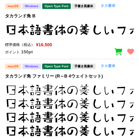
タカ書体
macOS
Windows
Open Type Font
手書き風書体
文字種類
タカランド角 B
価格帯
¥16,500
標準価格（税込）
〜
150pt
ポイント
タカ書体
macOS
Windows
Open Type Font
手書き風書体
リセット
検索
タカランド角 ファミリー (R～B 4ウェイトセット)