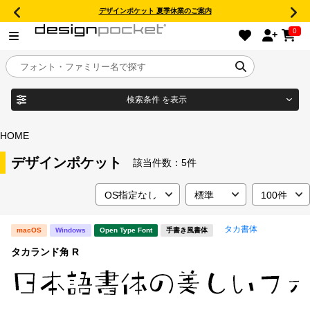
デザインポケット 夏季休業のご案内
0
検索条件
を表示
目的別フォントガイド
ブランド
HOME
特集
デザインポケット
該当件数：
5件
商品名
おすすめ
タカ書体
macOS
Windows
Open Type Font
手書き風書体
年間ライセンス商品
フォント形式
タカランド角 R
キャンペーン一覧
タイプフェイス