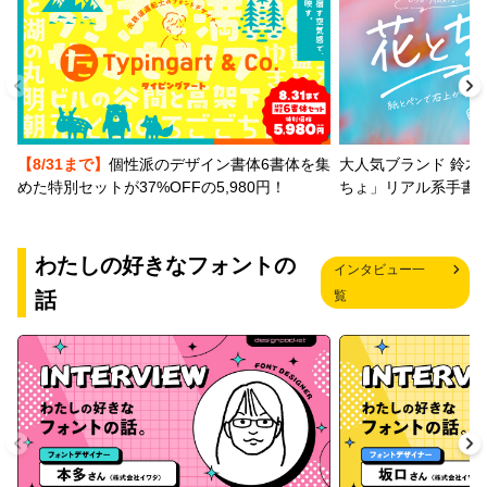
【8/31まで】
個性派のデザイン書体6書体を集
大人気ブランド 鈴木
めた特別セットが37%OFFの5,980円！
ちょ」リアル系手書
わたしの好きなフォントの
インタビュー一
話
覧