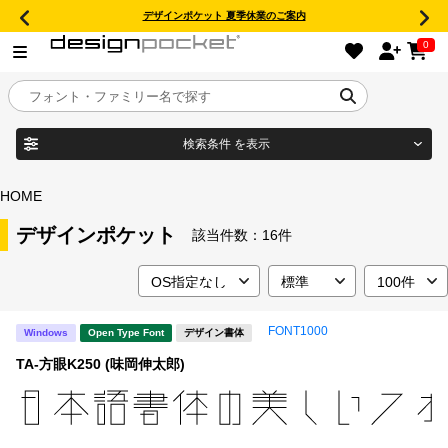
デザインポケット 夏季休業のご案内
0
検索条件
を表示
目的別フォントガイド
ブランド
HOME
特集
デザインポケット
該当件数：
16件
商品名
おすすめ
FONT1000
Windows
Open Type Font
デザイン書体
年間ライセンス商品
フォント形式
TA-方眼K250 (味岡伸太郎)
キャンペーン一覧
タイプフェイス