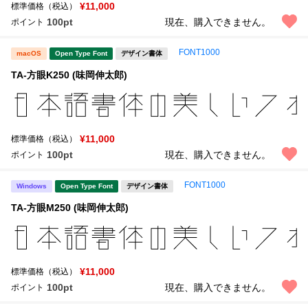
新着一覧
¥11,000
標準価格（税込）
明朝体
角ゴシック
100pt
現在、購入できません。
ポイント
丸ゴシック
楷書体
FONT1000
macOS
Open Type Font
デザイン書体
カート
0
宋朝体
清朝体
TA-方眼K250 (味岡伸太郎)
教科書体
行書体
マイページ
草書体
勘亭流
¥11,000
標準価格（税込）
お気に入り
江戸文字
デザイン毛筆
100pt
現在、購入できません。
ポイント
FONT1000
すべてを表示
ご利用ガイド
Windows
Open Type Font
デザイン書体
TA-方眼M250 (味岡伸太郎)
太さ・ウェイト
よくあるご質問
お問い合わせ
¥11,000
標準価格（税込）
セット or 単体
100pt
現在、購入できません。
ポイント