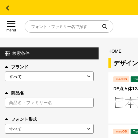
menu
HOME
目的別フォントガイド
検索条件
デザイン
ブランド
特集
macOS
Tru
おすすめ
DF点々体12
商品名
年間ライセンス商品
フォント形式
キャンペーン一覧
macOS
Tru