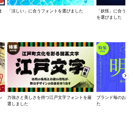
ま
「涼しい」に合うフォントを選びました
「妖怪」に合うフォ
を選びました
ン
力強さと美しさを持つ江戸文字フォントを厳
ブランド毎のおすす
選しました
た