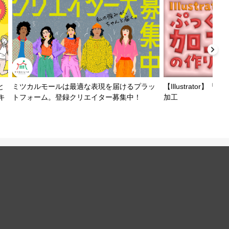
と
ミツカルモールは最適な表現を届けるプラッ
【Illustrator
キ
トフォーム。登録クリエイター募集中！
加工