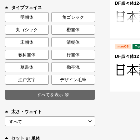
新着一覧
DF点々体12
タイプフェイス
明朝体
角ゴシック
丸ゴシック
楷書体
カート
0
宋朝体
清朝体
macOS
Tru
マイページ
教科書体
行書体
DF点々体12
お気に入り
草書体
勘亭流
江戸文字
デザイン毛筆
ご利用ガイド
すべてを表示
よくあるご質問
太さ・ウェイト
お問い合わせ
セット or 単体