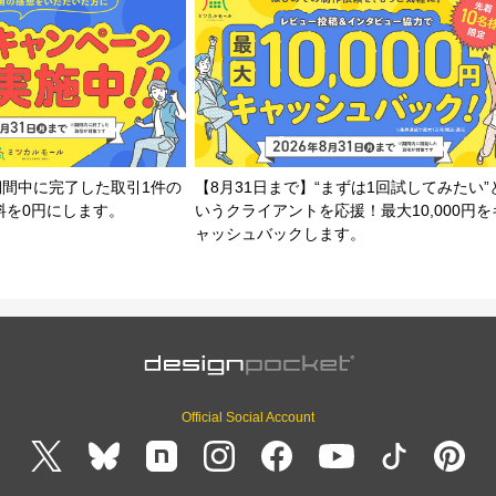
期間中に完了した取引1件の
【8月31日まで】“まずは1回試してみたい”
料を0円にします。
いうクライアントを応援！最大10,000円を
ャッシュバックします。
Official Social Account