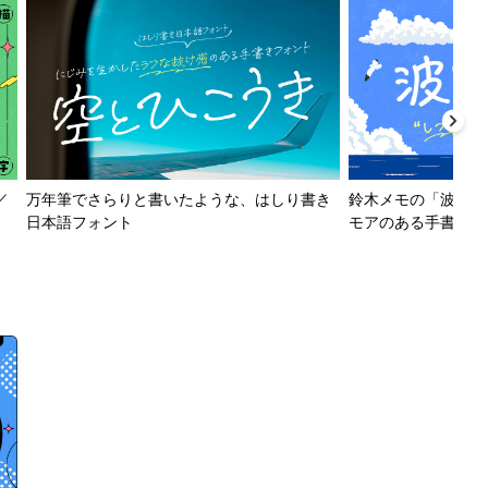
／
万年筆でさらりと書いたような、はしり書き
鈴木メモの「波とか
日本語フォント
モアのある手書きフ