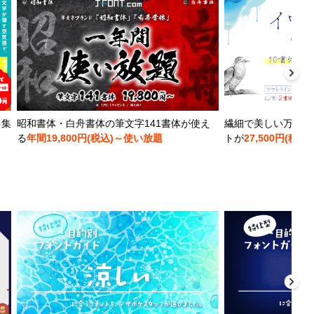
を集
昭和書体・白舟書体の筆文字141書体が使え
繊細で美しい万年筆
る
年間19,800円(税込)～使い放題
トが
27,500円(税込)