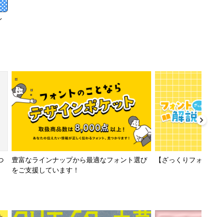
イ
【ざっくりフォント解
つ
豊富なラインナップから最適なフォント選び
をご支援しています！