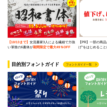
【PR】一部の商品
【10/13まで】
女流書家3人による繊細で力強
げ"をはじめるこ
い筆致の6書体が
期間限定で最大49％OFF
目的別フォントガイド
フォントガイド一覧