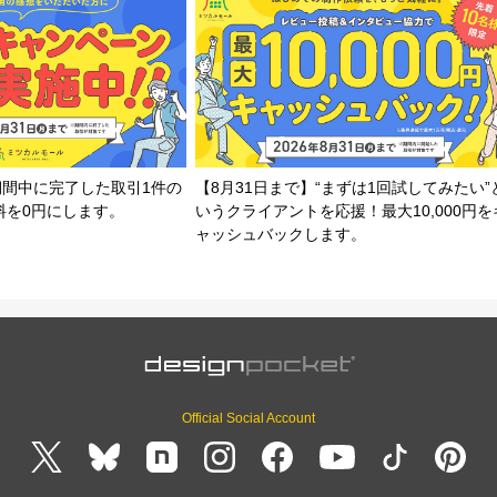
期間中に完了した取引1件の
【8月31日まで】“まずは1回試してみたい”
料を0円にします。
いうクライアントを応援！最大10,000円を
ャッシュバックします。
Official Social Account