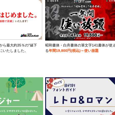
から最大約35％の"値下
昭和書体・白舟書体の筆文字141書体が使
とにいたしました。
る
年間19,800円(税込)～使い放題