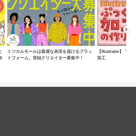
と
ミツカルモールは最適な表現を届けるプラッ
【Illustrator
キ
トフォーム。登録クリエイター募集中！
加工