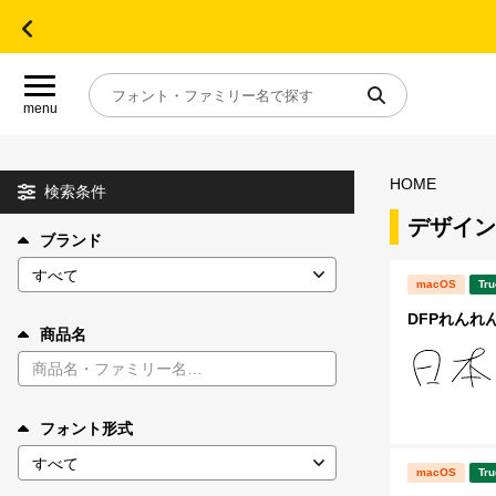
menu
HOME
目的別フォントガイド
検索条件
デザイン
ブランド
特集
macOS
Tru
おすすめ
DFPれんれん
商品名
年間ライセンス商品
フォント形式
キャンペーン一覧
macOS
Tru