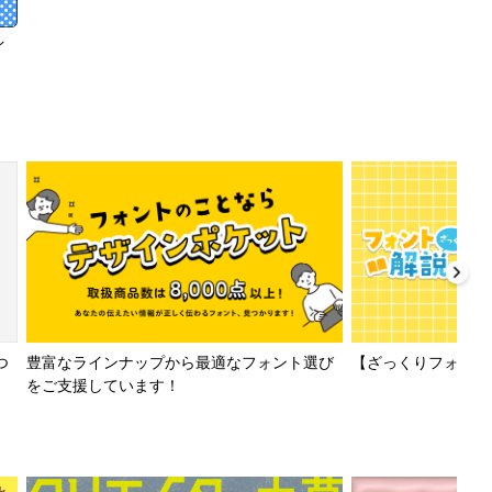
イ
【ざっくりフォント解
つ
豊富なラインナップから最適なフォント選び
をご支援しています！