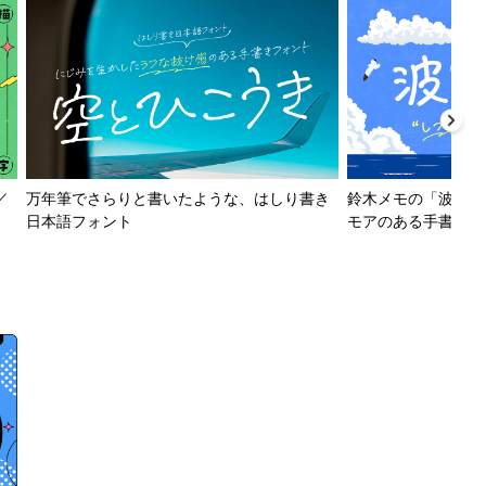
／
万年筆でさらりと書いたような、はしり書き
鈴木メモの「波とか
日本語フォント
モアのある手書きフ