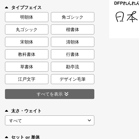
新着一覧
DFPれんれん
タイプフェイス
明朝体
角ゴシック
丸ゴシック
楷書体
カート
0
宋朝体
清朝体
マイページ
教科書体
行書体
お気に入り
草書体
勘亭流
江戸文字
デザイン毛筆
ご利用ガイド
すべてを表示
よくあるご質問
太さ・ウェイト
お問い合わせ
セット or 単体