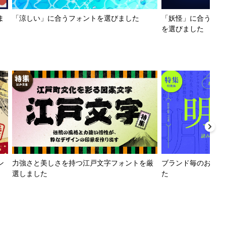
ま
「涼しい」に合うフォントを選びました
「妖怪」に合うフォ
を選びました
ン
力強さと美しさを持つ江戸文字フォントを厳
ブランド毎のおすす
選しました
た