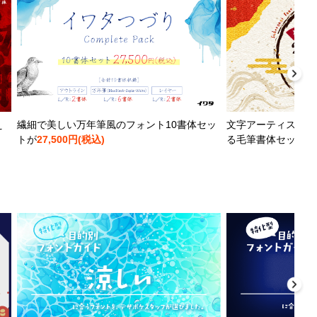
え
繊細で美しい万年筆風のフォント10書体セッ
文字アーティストと
トが
27,500円(税込)
る毛筆書体セットが