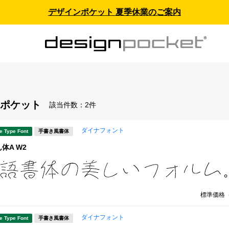
デザインポケット 夏季休業のご案内
ポケット
該当件数：
2件
ダイナフォント
e Type Font
手書き風書体
体A W2
標準価格
ダイナフォント
e Type Font
手書き風書体