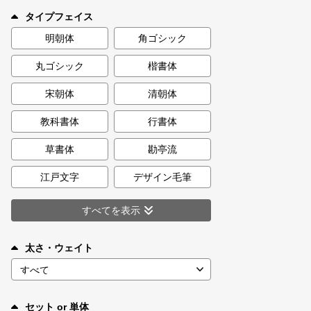
新着一覧
タイプフェイス
明朝体
角ゴシック
丸ゴシック
楷書体
カート
0
宋朝体
清朝体
マイページ
教科書体
行書体
お気に入り
草書体
勘亭流
江戸文字
デザイン毛筆
ご利用ガイド
すべてを表示
よくあるご質問
太さ・ウェイト
お問い合わせ
セット or 単体