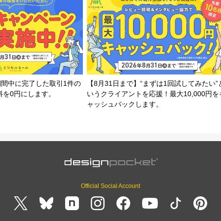
期間中に完了した取引1件の
【8月31日まで】“まずは1回試してみたい”
料を0円にします。
いうクライアントを応援！最大10,000円を
ャッシュバックします。
Official Social Account