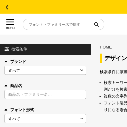
menu
HOME
目的別フォントガイド
検索条件
デザイン
ブランド
特集
検索条件に該
おすすめ
検索キーワ
商品名
列だけを検
複数の文字
年間ライセンス商品
フォント製品
りになる場
フォント形式
キャンペーン一覧