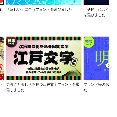
ま
「涼しい」に合うフォントを選びました
「妖怪」に合うフォ
を選びました
ン
力強さと美しさを持つ江戸文字フォントを厳
ブランド毎のおすす
選しました
た