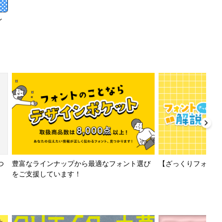
イ
【ざっくりフォント解
つ
豊富なラインナップから最適なフォント選び
をご支援しています！