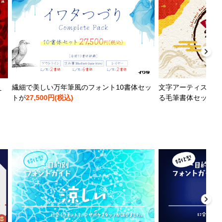
え
繊細で美しい万年筆風のフォント10書体セッ
文字アーティストと
トが
27,500円(税込)
る毛筆書体セットが