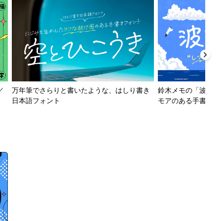
／
万年筆でさらりと書いたような、はしり書き
鈴木メモの「波とか
日本語フォント
モアのある手書きフ