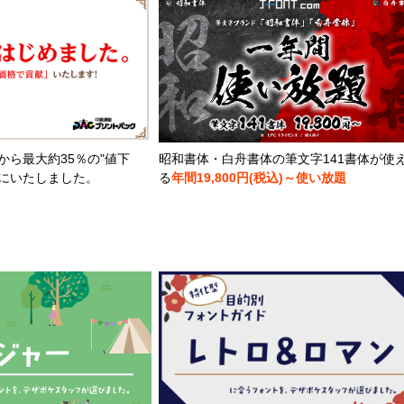
から最大約35％の"値下
昭和書体・白舟書体の筆文字141書体が使
とにいたしました。
る
年間19,800円(税込)～使い放題