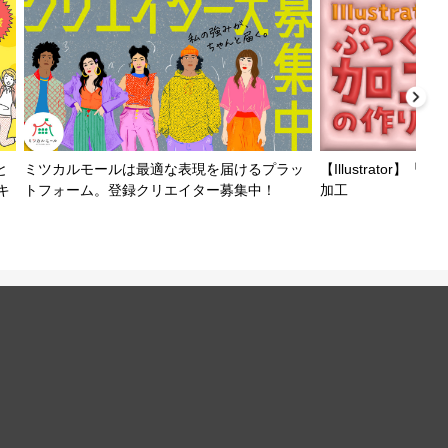
と
ミツカルモールは最適な表現を届けるプラッ
【Illustrator
キ
トフォーム。登録クリエイター募集中！
加工