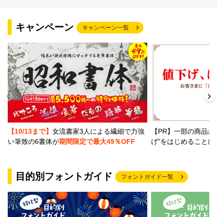
文字種類
キャンペーン
キャンペーン一覧
価格帯
〜
リセット
検索
【PR】一部の商品か
【10/13まで】
女流書家3人による繊細で力強
げ"をはじめることに
い筆致の6書体が
期間限定で最大49％OFF
目的別フォントガイド
フォントガイド一覧