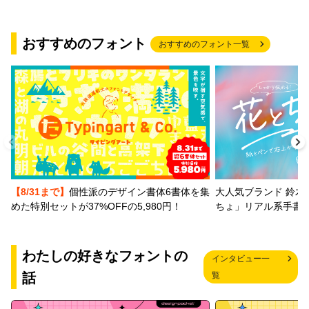
おすすめのフォント
おすすめのフォント一覧
【8/31まで】
個性派のデザイン書体6書体を集
大人気ブランド 鈴木
めた特別セットが37%OFFの5,980円！
ちょ」リアル系手書
わたしの好きなフォントの
インタビュー一
話
覧