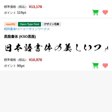
新着一覧
明朝体
角ゴシック
¥13,178
標準価格（税込）
119pt
ポイント
丸ゴシック
楷書体
カート
macOS
Open Type Font
デザイン毛筆
0
宋朝体
清朝体
昭和書体/コーエーサインワークス
教科書体
行書体
黒龍書体 (KSO黒龍)
マイページ
草書体
勘亭流
お気に入り
江戸文字
デザイン毛筆
¥10,978
標準価格（税込）
99pt
ポイント
すべてを表示
ご利用ガイド
太さ・ウェイト
よくあるご質問
お問い合わせ
セット or 単体