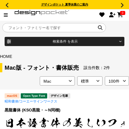
デザインポケット 夏季休業のご案内
0
検索条件
を表示
目的別フォントガイド
ブランド
HOME
特集
Mac版 - フォント・書体販売
該当件数：
2件
商品名
おすすめ
macOS
Open Type Font
デザイン毛筆
年間ライセンス商品
昭和書体/コーエーサインワークス
フォント形式
黒龍書体 (KSO黒龍・～N同梱)
キャンペーン一覧
タイプフェイス