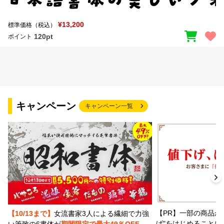
¥13,200
標準価格（税込）
120pt
ポイント
キャンペーン
キャンペーン一覧
【PR】一部の商品か
【10/13まで】
女流書家3人による繊細で力強
げ"をはじめることに
い筆致の6書体が
期間限定で最大49％OFF