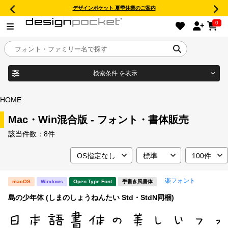
デザインポケット 夏季休業のご案内
0
検索条件
を表示
目的別フォントガイド
ブランド
HOME
特集
Mac・Win混合版 - フォント・書体販売
該当件数：
8件
商品名
おすすめ
年間ライセンス商品
フォント形式
楽フォント
macOS
Windows
Open Type Font
手書き風書体
島の少年体 (しまのしょうねんたい Std・StdN同梱)
キャンペーン一覧
タイプフェイス