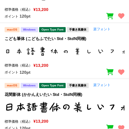
新着一覧
明朝体
角ゴシック
¥13,200
標準価格（税込）
120pt
ポイント
丸ゴシック
楷書体
カート
0
楽フォント
宋朝体
清朝体
macOS
Windows
Open Type Font
手書き風書体
こども筆体 (こどもふでたい Std・StdN同梱)
教科書体
行書体
マイページ
草書体
勘亭流
お気に入り
江戸文字
デザイン毛筆
¥13,200
標準価格（税込）
120pt
ポイント
すべてを表示
ご利用ガイド
楽フォント
macOS
Windows
Open Type Font
手書き風書体
太さ・ウェイト
花間影体 (かかんえいたい Std・StdN同梱)
よくあるご質問
お問い合わせ
セット or 単体
¥13,200
標準価格（税込）
120pt
ポイント