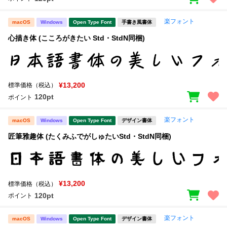
楽フォント
macOS
Windows
Open Type Font
手書き風書体
文字種類
心描き体 (こころがきたい Std・StdN同梱)
価格帯
〜
¥13,200
標準価格（税込）
120pt
ポイント
リセット
検索
楽フォント
macOS
Windows
Open Type Font
デザイン書体
匠筆雅趣体 (たくみふでがしゅたいStd・StdN同梱)
¥13,200
標準価格（税込）
120pt
ポイント
楽フォント
macOS
Windows
Open Type Font
デザイン書体