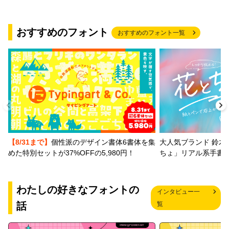
おすすめのフォント
おすすめのフォント一覧
【8/31まで】
個性派のデザイン書体6書体を集
大人気ブランド 鈴木
めた特別セットが37%OFFの5,980円！
ちょ」リアル系手書
わたしの好きなフォントの
インタビュー一
話
覧