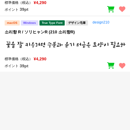
新着一覧
¥4,290
標準価格（税込）
明朝体
角ゴシック
39pt
ポイント
丸ゴシック
楷書体
design210
macOS
Windows
True Type Font
デザイン毛筆
カート
0
宋朝体
清朝体
소리향 R / ソリヒャンR (210 소리향R)
教科書体
行書体
マイページ
草書体
勘亭流
¥4,290
標準価格（税込）
お気に入り
江戸文字
デザイン毛筆
39pt
ポイント
すべてを表示
ご利用ガイド
太さ・ウェイト
よくあるご質問
お問い合わせ
セット or 単体