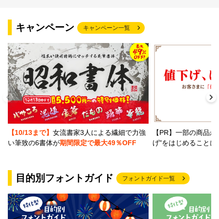
文字種類
キャンペーン
キャンペーン一覧
価格帯
〜
リセット
検索
【PR】一部の商品か
【10/13まで】
女流書家3人による繊細で力強
げ"をはじめることに
い筆致の6書体が
期間限定で最大49％OFF
目的別フォントガイド
フォントガイド一覧