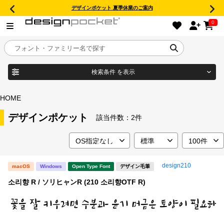
デザインポケット 夏季休業のご案内
0
検索条件
を表示
目的別フォントガイド
ブランド
HOME
特集
デザインポケット
該当件数：
2件
商品名
おすすめ
design210
macOS
Windows
Open Type Font
デザイン毛筆
年間ライセンス商品
フォント形式
소리향 R / ソリヒャンR (210 소리향OTF R)
キャンペーン一覧
タイプフェイス