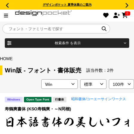
デザインポケット 夏季休業のご案内
0
検索条件
を表示
目的別フォントガイド
ブランド
HOME
特集
Win版 - フォント・書体販売
該当件数：
2件
商品名
おすすめ
昭和書体/コーエーサインワークス
Windows
Open Type Font
行書体
年間ライセンス商品
フォント形式
寿鶴爽書体 (KSO寿鶴爽・～N同梱)
キャンペーン一覧
タイプフェイス