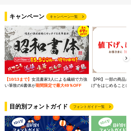
文字種類
キャンペーン
キャンペーン一覧
価格帯
〜
リセット
検索
【PR】一部の商品か
【10/13まで】
女流書家3人による繊細で力強
げ"をはじめることに
い筆致の6書体が
期間限定で最大49％OFF
目的別フォントガイド
フォントガイド一覧