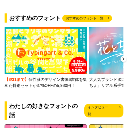
おすすめのフォント
おすすめのフォント一覧
【8/31まで】
個性派のデザイン書体6書体を集
大人気ブランド 鈴木
めた特別セットが37%OFFの5,980円！
ちょ」リアル系手書
わたしの好きなフォントの
インタビュー一
話
覧