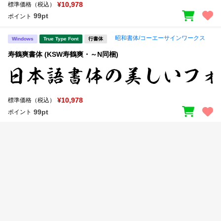
新着一覧
¥10,978
標準価格（税込）
明朝体
角ゴシック
99pt
ポイント
丸ゴシック
楷書体
昭和書体/コーエーサインワークス
Windows
True Type Font
行書体
カート
0
宋朝体
清朝体
寿鶴爽書体 (KSW寿鶴爽・～N同梱)
教科書体
行書体
マイページ
草書体
勘亭流
¥10,978
標準価格（税込）
お気に入り
江戸文字
デザイン毛筆
99pt
ポイント
すべてを表示
ご利用ガイド
太さ・ウェイト
よくあるご質問
お問い合わせ
セット or 単体