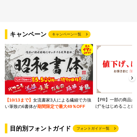
文字種類
キャンペーン
キャンペーン一覧
価格帯
〜
リセット
検索
【PR】一部の商品か
【10/13まで】
女流書家3人による繊細で力強
げ"をはじめることに
い筆致の6書体が
期間限定で最大49％OFF
目的別フォントガイド
フォントガイド一覧