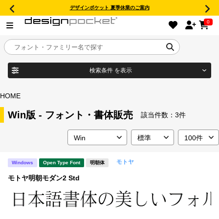
デザインポケット 夏季休業のご案内
0
検索条件
を表示
目的別フォントガイド
ブランド
HOME
特集
Win版 - フォント・書体販売
該当件数：
3件
商品名
おすすめ
モトヤ
Windows
Open Type Font
明朝体
年間ライセンス商品
フォント形式
モトヤ明朝モダン2 Std
キャンペーン一覧
タイプフェイス