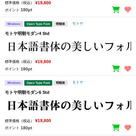
新着一覧
¥19,800
標準価格（税込）
明朝体
角ゴシック
180pt
ポイント
丸ゴシック
楷書体
モトヤ
Windows
Open Type Font
明朝体
カート
0
宋朝体
清朝体
モトヤ明朝モダン4 Std
教科書体
行書体
マイページ
草書体
勘亭流
¥19,800
標準価格（税込）
お気に入り
江戸文字
デザイン毛筆
180pt
ポイント
すべてを表示
ご利用ガイド
モトヤ
Windows
Open Type Font
明朝体
モトヤ明朝モダン6 Std
太さ・ウェイト
よくあるご質問
お問い合わせ
¥19,800
標準価格（税込）
セット or 単体
180pt
ポイント