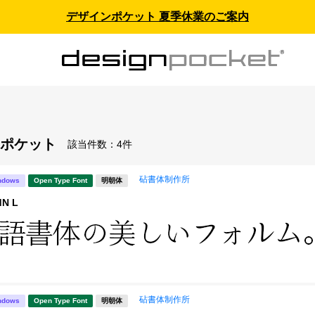
デザインポケット 夏季休業のご案内
ポケット
該当件数：
4件
砧書体制作所
ndows
Open Type Font
明朝体
N L
砧書体制作所
ndows
Open Type Font
明朝体