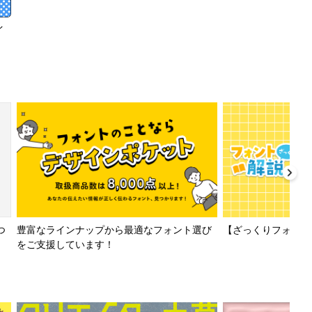
イ
【ざっくりフォント解
つ
豊富なラインナップから最適なフォント選び
をご支援しています！