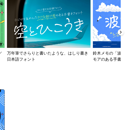
／
万年筆でさらりと書いたような、はしり書き
鈴木メモの「波とか
日本語フォント
モアのある手書きフ