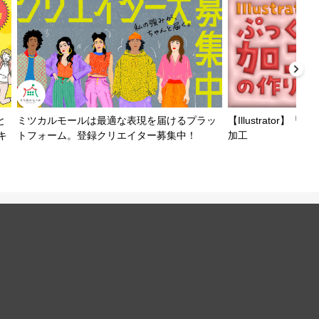
と
ミツカルモールは最適な表現を届けるプラッ
【Illustrator
キ
トフォーム。登録クリエイター募集中！
加工