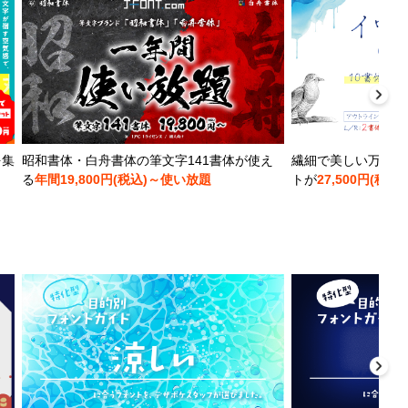
を集
昭和書体・白舟書体の筆文字141書体が使え
繊細で美しい万年筆
る
年間19,800円(税込)～使い放題
トが
27,500円(税込)