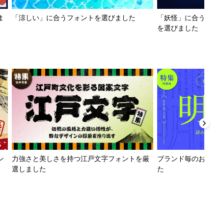
ま
「涼しい」に合うフォントを選びました
「妖怪」に合うフォ
を選びました
ン
力強さと美しさを持つ江戸文字フォントを厳
ブランド毎のおすす
選しました
た