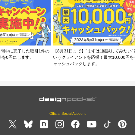
期間中に完了した取引1件の
【8月31日まで】“まずは1回試してみたい”
料を0円にします。
いうクライアントを応援！最大10,000円を
ャッシュバックします。
Official Social Account