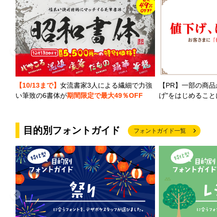
【PR】一部の商品
【10/13まで】
女流書家3人による繊細で力強
げ"をはじめるこ
い筆致の6書体が
期間限定で最大49％OFF
目的別フォントガイド
フォントガイド一覧