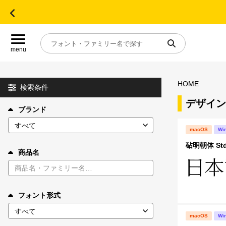
menu
HOME
目的別フォントガイド
検索条件
デザイン
ブランド
特集
macOS
Wi
おすすめ
砧明朝体 Std
商品名
年間ライセンス商品
フォント形式
キャンペーン一覧
macOS
Wi