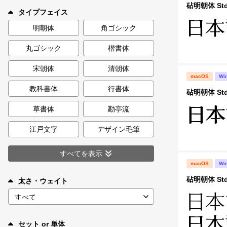
新着一覧
砧明朝体 Std
タイプフェイス
明朝体
角ゴシック
丸ゴシック
楷書体
カート
0
宋朝体
清朝体
macOS
Wi
マイページ
教科書体
行書体
砧明朝体 Std
お気に入り
草書体
勘亭流
江戸文字
デザイン毛筆
ご利用ガイド
すべてを表示
macOS
Wi
よくあるご質問
砧明朝体 St
太さ・ウェイト
お問い合わせ
セット or 単体