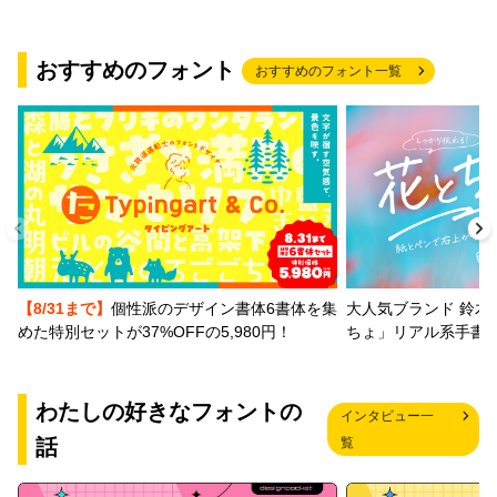
おすすめのフォント
おすすめのフォント一覧
【8/31まで】
個性派のデザイン書体6書体を集
大人気ブランド 鈴木
めた特別セットが37%OFFの5,980円！
ちょ」リアル系手書
わたしの好きなフォントの
インタビュー一
話
覧