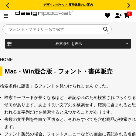
デザインポケット 夏季休業のご案内
0
検索条件
を表示
目的別フォントガイド
ブランド
HOME
特集
Mac・Win混合版 - フォント・書体販売
商品名
おすすめ
検索条件に該当するフォントを見つけられませんでした。
検索キーワードが長くなるほど、表記ゆれのため検索されづらくなる
年間ライセンス商品
傾向があります。あまり長い文字列を検索せず、確実に含まれると思
フォント形式
われる文字列だけを検索すると見つかることがあります。
複数の文字列を空白で区切ると、それらすべてを含む商品が検索され
キャンペーン一覧
ます。
タイプフェイス
フォント製品の場合、フォントメニューなどの画面に表記される名前