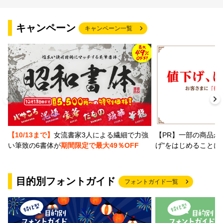
文字種類
キャンペーン
キャンペーン一覧
価格帯
〜
リセット
検索
【PR】一部の商品か
【10/13まで】
女流書家3人による繊細で力強
げ"をはじめることに
い筆致の6書体が
期間限定で最大49％OFF
目的別フォントガイド
フォントガイド一覧