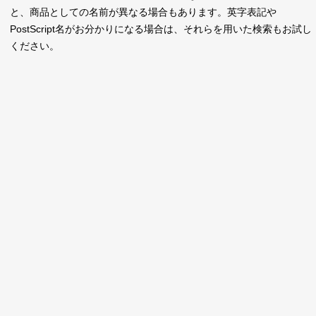
新着一覧
と、商品としての名前が異なる場合もあります。英字表記や
明朝体
角ゴシック
PostScript名がお分かりになる場合は、それらを用いた検索もお試し
丸ゴシック
楷書体
ください。
カート
0
宋朝体
清朝体
教科書体
行書体
マイページ
草書体
勘亭流
お気に入り
江戸文字
デザイン毛筆
すべてを表示
ご利用ガイド
太さ・ウェイト
よくあるご質問
お問い合わせ
セット or 単体